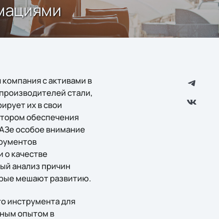
амациями
компания с активами в
 производителей стали,
ирует их в свои
ктором обеспечения
РАЗе особое внимание
трументов
 о качестве
ый анализ причин
торые мешают развитию.
го инструмента для
рным опытом в