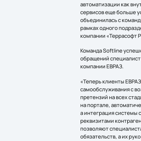
автоматизации как вну
сервисов еще больше у
объединилась с командо
рамках одного подразд
компании «Террасофт Р
Команда Softline успе
обращений специалисты 
компании ЕВРАЗ.
«Теперь клиенты ЕВРАЗ
самообслуживания с во
претензий на всех ста
на портале, автоматич
а интеграция системы 
реквизитами контраген
позволяют специалиста
обязательств, а их ру