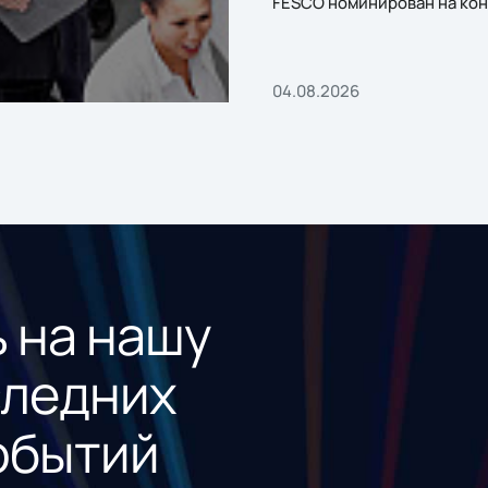
FESCO номинирован на кон
«1С:Проект года»
04.08.2026
 на нашу
следних
обытий