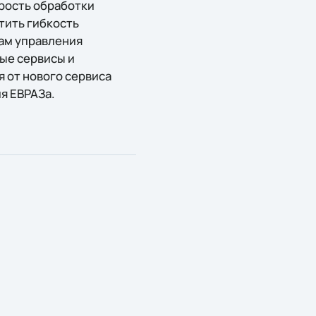
орость обработки
тить гибкость
там управления
вые сервисы и
 от нового сервиса
я ЕВРАЗа.