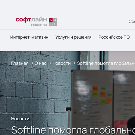
Со
Интернет-магазин
Услуги и решения
Российское ПО
Главная
О нас
Новости
Softline помогла глобал
Новости
Softline помогла глобаль