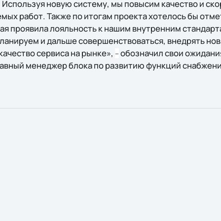
 Используя новую систему, мы повысим качество и ск
мых работ. Также по итогам проекта хотелось бы отме
орая проявила лояльность к нашим внутренним стандар
 планируем и дальше совершенствоваться, внедрять но
качество сервиса на рынке»,
обозначил свои ожидания
–
авный менеджер блока по развитию функций снабжени