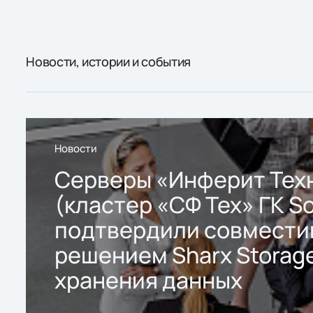
Новости, истории и события
Новости
Серверы «Инферит Тех
(кластер «СФ Тех» ГК So
подтвердили совмести
решением Sharx Storage
хранения данных