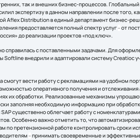
тренних, так и внешних бизнес-процессов. Глобальный
силил экспертизу в данном направлении после того, к
й Aflex Distribution в единый департамент бизнес-реше
еления предоставляется полный спектр услуг
от пос
–
оссия» до реализации проектов «под ключ».
шно справилась с поставленными задачами. Для оформ
Softline внедрили и адаптировали систему Creatioс у
а смогут вести работу с рекламациями на удобном пор
зможностью оперативного получения и отслеживания 
диях их обработки. Реализованные механизмы упрощаю
ески заполняя необходимую информацию при обработке
с SAP существенно облегчает работу с номенклатурами
тов. Особенно важно отметить то, что автоматизиро
м по претензионной работе контролировать сроки ис
ководителям
принимать своевременные и эффективны
–