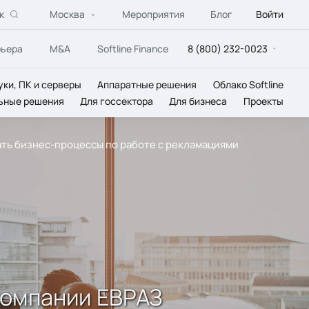
к
Москва
Мероприятия
Блог
Войти
рьера
M&A
Softline Finance
8 (800) 232-0023
уки, ПК и серверы
Аппаратные решения
Облако Softline
ьные решения
Для госсектора
Для бизнеса
Проекты
ать бизнес-процессы по работе с рекламациями
компании ЕВРАЗ