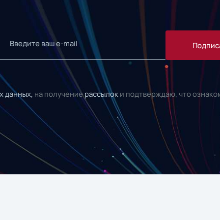
Подпис
х данных,
на получение
рассылок
и подтверждаю, что ознако