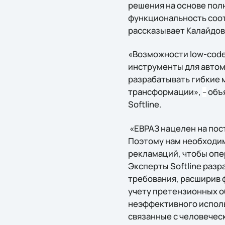
решения на основе пол
функциональность соот
рассказывает Калайдов 
«Возможности low-code
инструменты для автом
разрабатывать гибкие 
трансформации»,
объя
–
Softline.
«ЕВРАЗ нацелен на пос
Поэтому нам необходим
рекламаций, чтобы опе
Эксперты Softline раз
требования, расширив 
учету претензионных о
неэффективного исполь
связанные с человечес