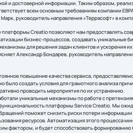
ной и достоверной информации. Таким образом, реали
ветствует всем основным требованиям компании ЕВРА
Марк, руководитель направления «Террасофт» в компан
 платформы Creatio позволяют нам предоставлять со
атизации бизнес-процессов, создавать уникальные б
механизмы для решения задач клиентов и ускорения и
сняет Александр Бондарев, руководитель направлени
тоянное повышение качества сервиса, предоставляем
о было создать условия для грамотного анализа прич
ративно проводить мероприятия по их устранению.
работали уникальные механизмы по работе с претензия
функциональность платформы Service Creatio. Мы ожид
бращений поможет снизить риски потери информации 
зования ресурсов. Автоматизация этого процесса ми
ким фактором, и будет способствовать формированию 