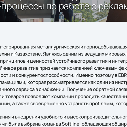
-процессы по работе с рекл
тегрированная металлургическая и горнодобывающая 
ехии и Казахстане. Являясь одним из ведущих мировых
принципов и ценностей устойчивого развития и интегр
ойчивое развитие признается компанией ключевым фа
ости и конкурентоспособности. Именно поэтому в ЕВ
кламациями, которая рассматривается как один из инс
нного сервиса в снабжении. Получение обратной связи
 и товаров позволяют компании проводить качественн
ций, а также своевременно устранять проблемы, ко
ания и внедрения удобного и высокопроизводительно
ми была выбрана команда Softline, обладающая обши