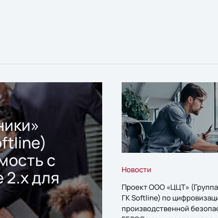
ники»
ftline)
мость с
Новости
 2.x для
Проект ООО «ЦЦТ» (Группа
ГК Softline) по цифровизац
производственной безопа