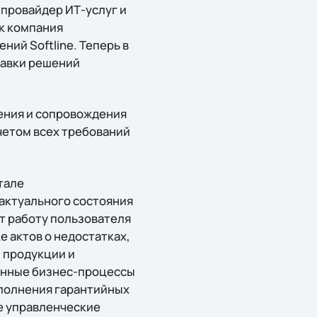
 провайдер ИТ-услуг и
ак компания
ний Softline. Теперь в
тавки решений
ления и сопровождения
четом всех требований
тале
актуального состояния
т работу пользователя
 актов о недостатках,
 продукции и
ванные бизнес-процессы
полнения гарантийных
е управленческие