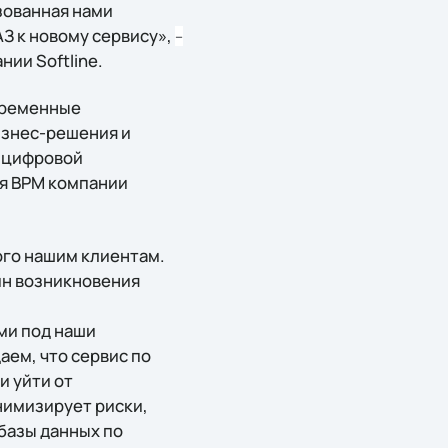
зованная нами
З к новому сервису»,
–
ии Softline.
временные
изнес-решения и
х цифровой
я BPM компании
ого нашим клиентам.
ин возникновения
ми под наши
аем, что сервис по
и уйти от
нимизирует риски,
базы данных по