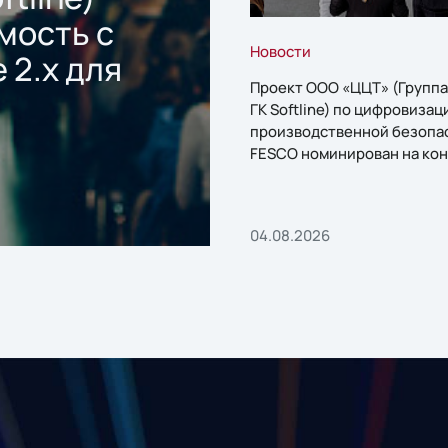
мость с
Новости
 2.x для
Проект ООО «ЦЦТ» (Группа
ГК Softline) по цифровизац
производственной безопа
FESCO номинирован на кон
«1С:Проект года»
04.08.2026