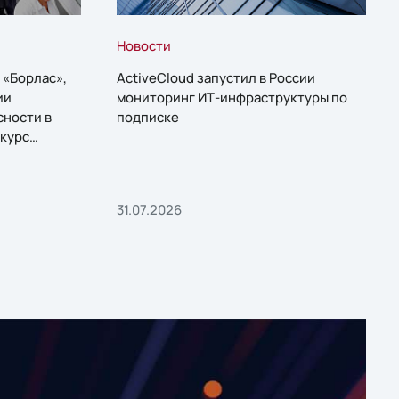
Новости
 «Борлас»,
ActiveCloud запустил в России
ии
мониторинг ИТ-инфраструктуры по
сности в
подписке
курс
31.07.2026