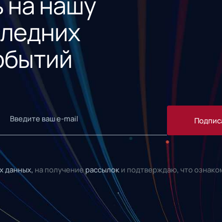
 на нашу
следних
обытий
Подпис
х данных,
на получение
рассылок
и подтверждаю, что ознако