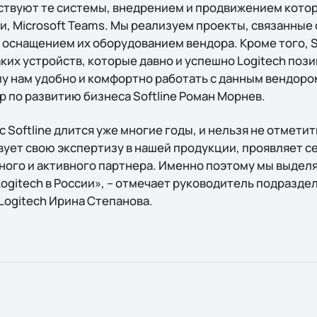
твуют те системы, внедрением и продвижением котор
и, Microsoft Teams. Мы реализуем проекты, связанные
оснащением их оборудованием вендора. Кроме того, So
ких устройств, которые давно и успешно Logitech поз
у нам удобно и комфортно работать с данным вендором
 по развитию бизнеса Softline Роман Морнев.
 Softline длится уже многие годы, и нельзя не отметит
ует свою экспертизу в нашей продукции, проявляет се
ого и активного партнера. Именно поэтому мы выделяе
ogitech в России», – отмечает руководитель подразде
ogitech Ирина Степанова.