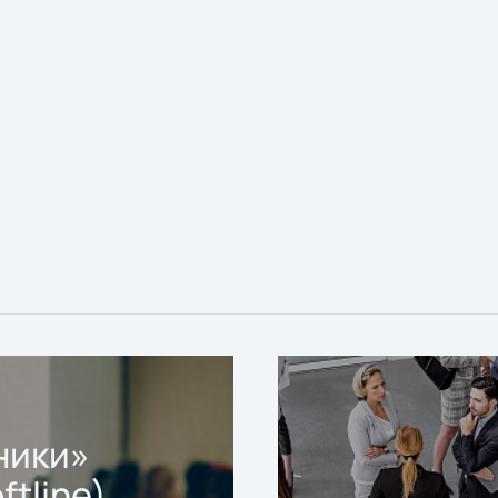
ники»
ftline)