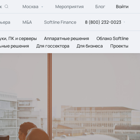
к
Москва
Мероприятия
Блог
Войти
рьера
M&A
Softline Finance
8 (800) 232-0023
уки, ПК и серверы
Аппаратные решения
Облако Softline
ьные решения
Для госсектора
Для бизнеса
Проекты