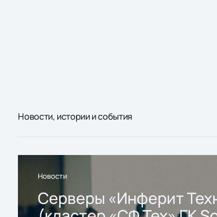
Новости, истории и события
Новости
Серверы «Инферит Тех
(кластер «СФ Тех» ГК So