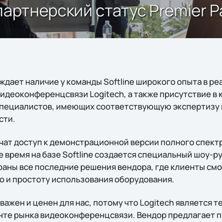
артнерский статус Premier Pa
дает наличие у команды Softline широкого опыта в ре
деоконференцсвязи Logitech, а также присутствие в
пециалистов, имеющих соответствующую экспертизу 
сти.
лучат доступ к демонстрационной версии полного спек
ее время на базе Softline создается специальный шоу-р
браны все последние решения вендора, где клиенты см
о и простоту использования оборудования.
важен и ценен для нас, потому что Logitech является 
нте рынка видеоконференцсвязи. Вендор предлагает 