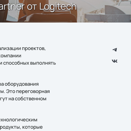
rtner от Logitech
ализации проектов,
 компании
и способных выполнять
тра оборудования
ум. Это переговорная
огут на собственном
технологическим
продукты, которые