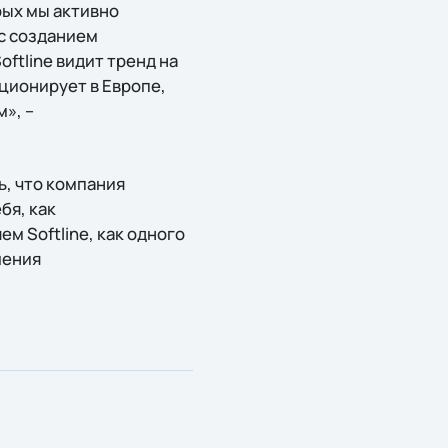
ых мы активно
 с созданием
ftline видит тренд на
иционирует в Европе,
», –
ь, что компания
бя, как
м Softline, как одного
ления