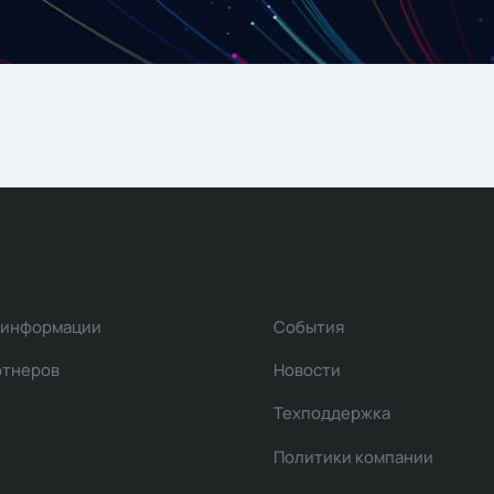
 информации
События
ртнеров
Новости
Техподдержка
Политики компании