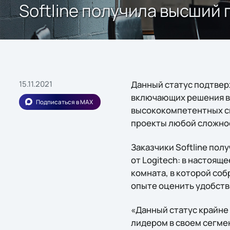
Softline получила высший п
15.11.2021
Данный статус подтверж
включающих решения ви
Подписаться в MAX
высококомпетентных с
проекты любой сложно
Заказчики Softline по
от Logitech: в настоящ
комната, в которой со
опыте оценить удобств
«Данный статус крайне 
лидером в своем сегме