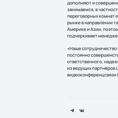
дополняют и совершенс
занимаемся, в частност
переговорных комнат и 
рынке в направлении та
Америке и Азии, поэтом
подчеркивает менеджер
«Наше сотрудничество с
постоянно совершенств
ответственного, надежн
из ведущих партнёров L
видеоконференцсвязи L