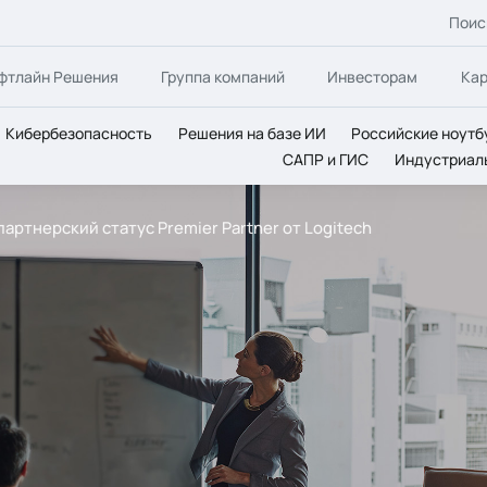
Поис
фтлайн Решения
Группа компаний
Инвесторам
Ка
Кибербезопасность
Решения на базе ИИ
Российские ноутб
САПР и ГИС
Индустриал
партнерский статус Premier Partner от Logitech