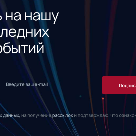
 на нашу
следних
обытий
Подпис
х данных,
на получение
рассылок
и подтверждаю, что ознако