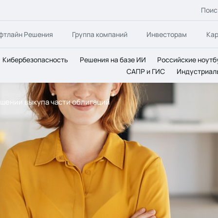
Поис
фтлайн Решения
Группа компаний
Инвесторам
Ка
Кибербезопасность
Решения на базе ИИ
Российские ноутб
САПР и ГИС
Индустриал
ершении выкупа части облигаций