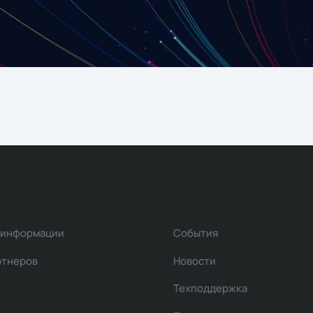
 информации
События
ртнеров
Новости
Техподдержка