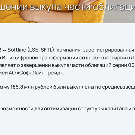
ршении выкупа части облигац
Softline (LSE: SFTL), компания, зарегистрированна
 --
 ИТ и цифровой трансформации со штаб-квартирой в 
ъявляет о завершении выкупа части облигаций серии 0
ией АО «СофтЛайн Трейд».
мму 185.8 млн рублей были выкуплены по средневзвеш
се возможности для оптимизации структуры капитала и