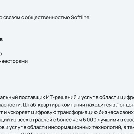
о связям с общественностью Softline
в
а
инвесторами
обальный поставщик ИТ-решений и услуг в области циф
сности. Штаб-квартира компании находится в Лондон
т и ускоряет цифровую трансформацию бизнеса своих
ций из всех отраслей с более чем 6 000 лучшими в сво
в и услуг в области информационных технологий, а т