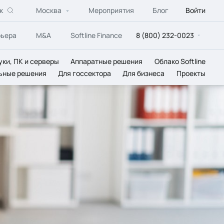
к
Москва
Мероприятия
Блог
Войти
рьера
M&A
Softline Finance
8 (800) 232-0023
уки, ПК и серверы
Аппаратные решения
Облако Softline
ьные решения
Для госсектора
Для бизнеса
Проекты