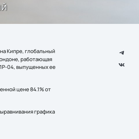
ий
я на Кипре, глобальный
Лондоне, работающая
01P-04, выпущенных ее
енной цене 84.1% от
 выравнивания графика