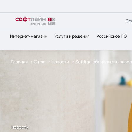
Со
Интернет-магазин
Услуги и решения
Российское ПО
Главная
О нас
Новости
Softline объявляет о зав
Новости