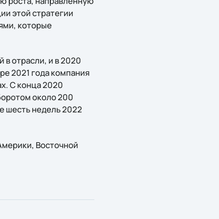
ию роста, направленную
ии этой стратегии
тями, которые
 в отрасли, и в 2020
бре 2021 года компания
х. С конца 2020
боротом около 200
е шесть недель 2022
 Америки, Восточной