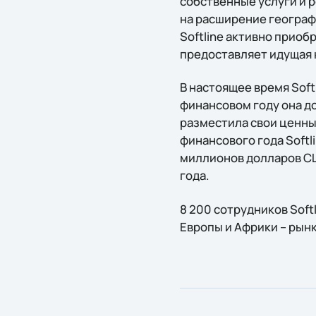
собственные услуги и 
на расширение географ
Softline активно прио
предоставляет идущая 
В настоящее время Soft
финансовом году она до
разместила свои ценны
финансового года Soft
миллионов долларов СШ
года.
8 200 сотрудников Soft
Европы и Африки – рын