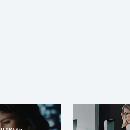
ники»