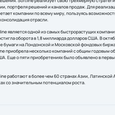
решения. Softline реализует свою трехмерную стратег
ии, портфеля решений и каналов продаж. Для реализац
бретает компании по всему миру, пользуясь возможнос
консолидация отрасли.
line является одной из самых быстрорастущих компаний
стигла оборота в 1,8 миллиарда долларов США. В октя
е бумаги на Лондонской и Московской фондовых биржа
line приобрела несколько компаний с общим годовым о
А. Еще о пяти приобретениях было объявлено в первы
line работают в более чем 60 странах Азии, Латинской
ках со значительным потенциалом роста.