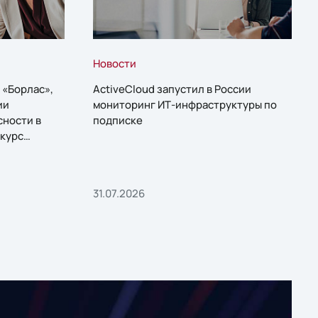
Новости
 «Борлас»,
ActiveCloud запустил в России
ии
мониторинг ИТ-инфраструктуры по
сности в
подписке
курс
31.07.2026