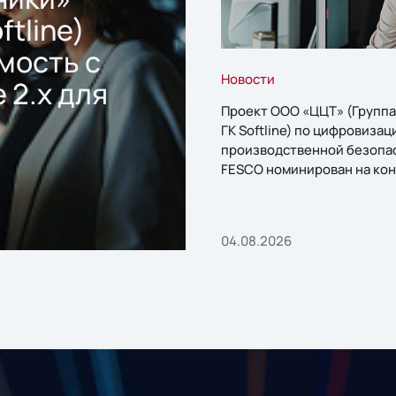
ftline)
мость с
Новости
 2.x для
Проект ООО «ЦЦТ» (Группа
ГК Softline) по цифровизац
производственной безопа
FESCO номинирован на кон
«1С:Проект года»
04.08.2026