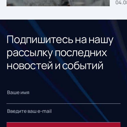
04.0
без
ном
«1С
Подпишитесь на нашу
рассылку последних
новостей и событий