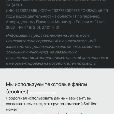
2А (А311)
ИНН: 7736227885 / ОГРН: 1027736009333 / ОКВЭД: 46.90
Коды видов деятельности в области IT по перечню,
утвержденному Приказом Минцифры России от 11 мая
2023 г. № 449: 2.01, 27.01, 4.01
Информация, представленная на сайте, носит
исключительно справочный и ознакомительный
характер, не предназначена для личных, семейных,
домашних и иных нужд, не связанных с
осуществлением предпринимательской деятельности
и не ориентирована на потребителей по смыслу
Федерального закона от 24.06.2025 № 168-ФЗ.
Мы используем текстовые файлы
(cookies)
Связаться с отделом качества
Продолжая использовать данный веб-сайт, вы
соглашаетесь с тем, что группа компаний Softline
может
Условия
© 1993—2026 Softline