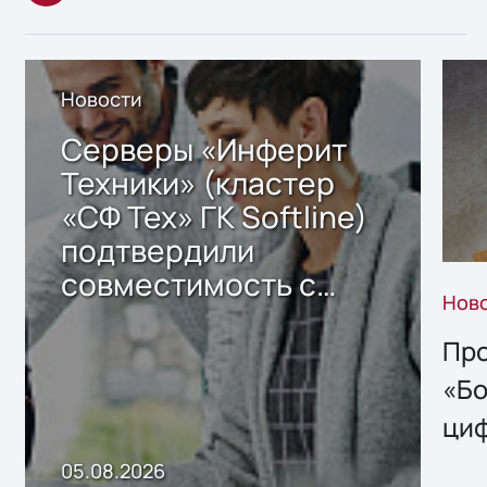
Новости
Серверы «Инферит
Техники» (кластер
«СФ Тех» ГК Softline)
подтвердили
совместимость с
Нов
решением Sharx
Storage 2.x для
Про
хранения данных
«Бо
ци
пр
05.08.2026