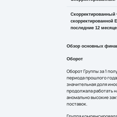
Скорректированный 
скорректированной E
последние 12 месяце
Обзор основных финанс
Оборот
Оборот Группы за 1 по
периода прошлого года,
значительная доля ино
продолжала работать на
аномально высокие зак
поставок.
Группа компенсировала