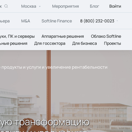
к
Москва
Мероприятия
Блог
Войти
рьера
M&A
Softline Finance
8 (800) 232-0023
уки, ПК и серверы
Аппаратные решения
Облако Softline
ьные решения
Для госсектора
Для бизнеса
Проекты
продукты и услуги и увеличение рентабельности
ную трансформацию