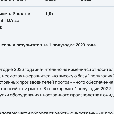
-
чистый долг к
1,0х
BITDA за
в
овых результатов за 1 полугодие 2023 года
лугодие 2023 года значительно не изменился относите
 несмотря на сравнительно высокую базу 1 полугодия 
странных производителей программного обеспечения 
 российском рынке. В то же время в 1 полугодии 2022
упки оборудования иностранного производства в ожи
 потерю части оборота от работы с иностранными про