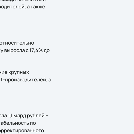
одителей, а также
 относительно
у выросла с 17,4% до
ние крупных
Т-производителей, а
а 1,1 млрд рублей –
табельность по
корректированного