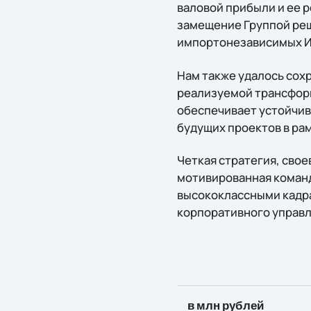
валовой прибыли и ее 
замещение Группой ре
импортонезависимых ИТ
Нам также удалось сох
реализуемой трансформа
обеспечивает устойчив
будущих проектов в ра
Четкая стратегия, сво
мотивированная команд
высококлассными кадра
корпоративного управл
в
млн
рублей