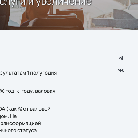
слуги и увеличение
езультатам 1 полугодия
% год-к-году, валовая
DA (как % от валовой
дом. На
 трансформацией
ичного статуса.