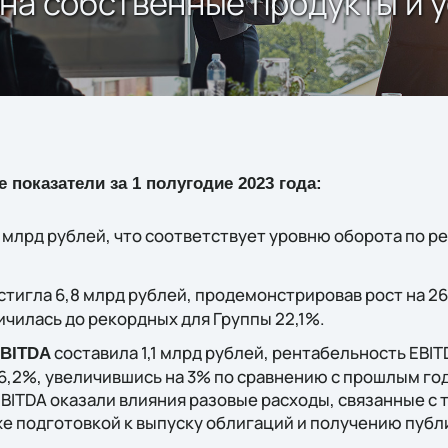
на собственные продукты и у
оказатели за 1 полугодие 2023 года:
 млрд рублей, что соответствует уровню оборота по р
тигла 6,8 млрд рублей, продемонстрировав рост на 26
чилась до рекордных для Группы 22,1%.
составила 1,1 млрд рублей, рентабельность EBIT
BITDA
6,2%, увеличившись на 3% по сравнению с прошлым го
BITDA оказали влияния разовые расходы, связанные с
же подготовкой к выпуску облигаций и получению публ