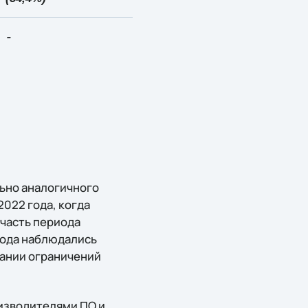
-
льно аналогичного
2022 года, когда
часть периода
 года наблюдались
дании ограничений
изводителями ПО и