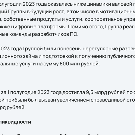
полугодии 2023 года оказалась ниже динамики валовой
ий Группы в будущий рост, в том числе в мотивационн
, собственные продукты и услуги, корпоративное упр
также цифровые платформы. Помимо этого, Группа реа
ные команды разработчиков ПО.
 2023 года Группой были понесены нерегулярные разов
ионного займа и подготовкой к получению публичного 
альные услуги на сумму 800 млн рублей.
за 1 полугодие 2023 года достигла 9,5 млрд рублей по
той прибыли был вызван увеличением справедливой с
рд рублей.
 ликвидности