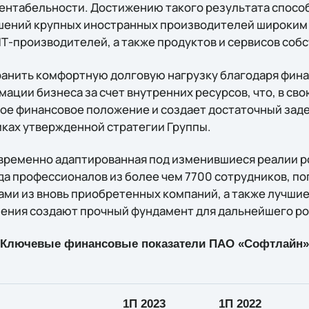
рентабельности. Достижению такого результата спос
шений крупных иностранных производителей широким
-производителей, а также продуктов и сервисов собс
ранить комфортную долговую нагрузку благодаря фи
ции бизнеса за счет внутренних ресурсов, что, в сво
ое финансовое положение и создает достаточный зад
мках утвержденной стратегии Группы.
евременно адаптированная под изменившиеся реалии р
а профессионалов из более чем 7700 сотрудников, п
ми из вновь приобретенных компаний, а также лучшие
ения создают прочный фундамент для дальнейшего ро
Ключевые финансовые показатели ПАО «Софтлайн»
1
П 2023
1П
20
22