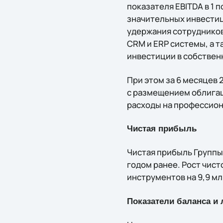
показателя EBITDA в 1 
значительных инвестиц
удержания сотрудников
CRM и ERP системы, а 
инвестиции в собствен
При этом за 6 месяцев
с размещением облигац
расходы на профессион
Чистая прибыль
Чистая прибыль Группы 
годом ранее. Рост чис
инструментов на 9,9 мл
Показатели баланса и