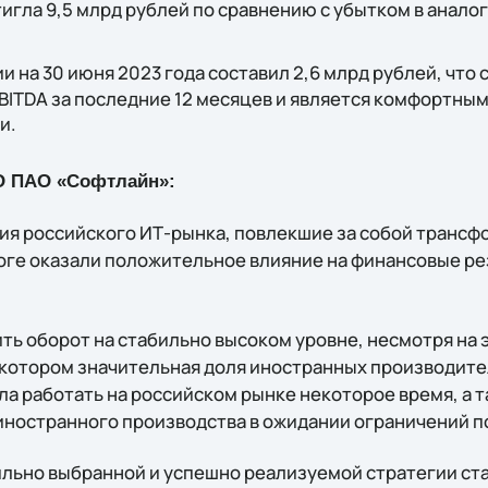
игла 9,5 млрд рублей по сравнению с убытком в анало
и на 30 июня 2023 года составил 2,6 млрд рублей, что с
BITDA за последние 12 месяцев и является комфортны
и.
O ПАО «Софтлайн»:
ия российского ИТ-рынка, повлекшие за собой транс
оге оказали положительное влияние на финансовые рез
ть оборот на стабильно высоком уровне, несмотря на 
в котором значительная доля иностранных производит
а работать на российском рынке некоторое время, а 
иностранного производства в ожидании ограничений п
ьно выбранной и успешно реализуемой стратегии ста