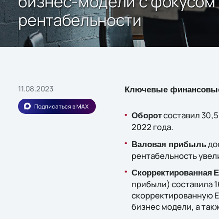
бизнес-модели с фокусом 
рентабельности
11.08.2023
Ключевые финансовые п
Подписаться в MAX
составил 30,5
Оборот
2022 года.
дос
Валовая прибыль
рентабельность увели
Скорректированная
E
прибыли) составила 1
скорректированную E
бизнес модели, а так