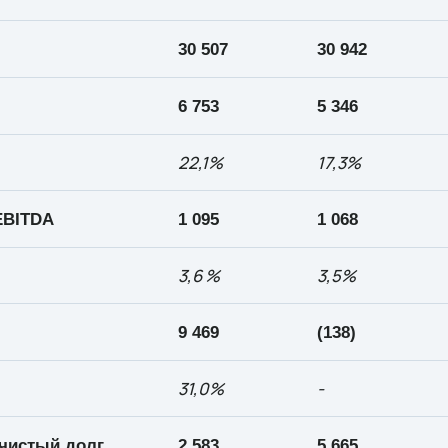
30 507
30 942
6 753
5 346
22,1
%
17,3%
BITDA
1 095
1 068
3,6 %
3,5%
9
469
(138)
31
,
0%
-
чистый долг
2 583
5 665