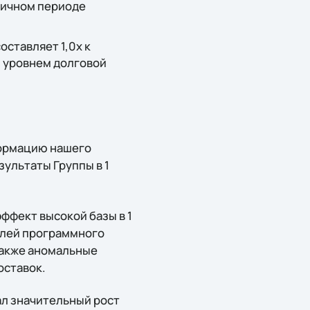
гичном периоде
оставляет 1,0x к
м уровнем долговой
формацию нашего
ультаты Группы в 1
эффект высокой базы в 1
елей программного
также аномальные
оставок.
л значительный рост