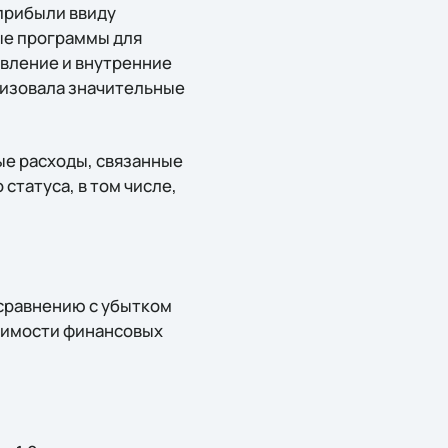
 прибыли ввиду
ые программы для
авление и внутренние
лизовала значительные
ые расходы, связанные
статуса, в том числе,
 сравнению с убытком
тоимости финансовых