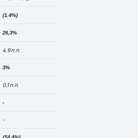
(1.4%)
26,3%
4,9
п.п.
3%
0,1 п.п.
-
-
(54,4%)