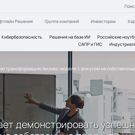
Поис
фтлайн Решения
Группа компаний
Инвесторам
Ка
Кибербезопасность
Решения на базе ИИ
Российские ноутб
САПР и ГИС
Индустриал
ю трансформацию бизнес-модели с фокусом на собственные 
ает демонстрировать успеш