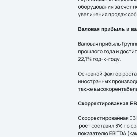
оборудования за счет 
увеличения продаж соб
Валовая прибыль и ва
Валовая прибыль Группы
прошлого года и достиг
22,1% год-к-году.
Основной фактор роста
иностранных производ
также высокорентабел
Скорректированная
EB
Скорректированная EBIT
рост составил 3% по с
показателю EBITDA (ка