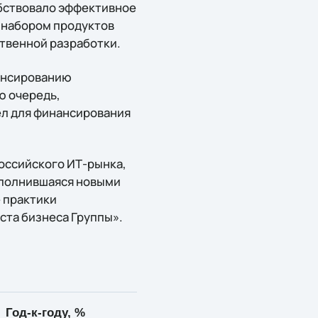
обствовало эффективное
 набором продуктов
твенной разработки.
нансированию
ю очередь,
ел для финансирования
оссийского ИТ-рынка,
ополнившаяся новыми
 практики
ста бизнеса Группы».
Год-к-году, %