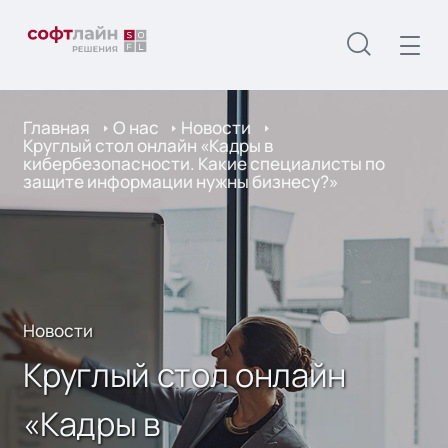
Главная
О нас
Новости
Круглый стол онлайн «Кадры в
кибербезопасности. Какие специалисты по
защите информации нужны бизнесу?»
Новости
Круглый стол онлайн
«Кадры в