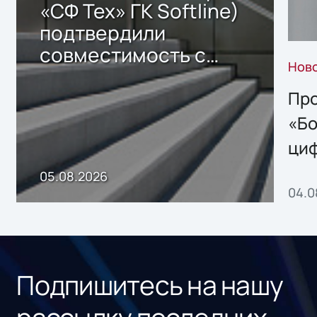
«СФ Тех» ГК Softline)
подтвердили
совместимость с
Нов
решением Sharx
Storage 2.x для
Про
хранения данных
«Бо
ци
пр
05.08.2026
04.0
без
ном
«1С
Подпишитесь на нашу