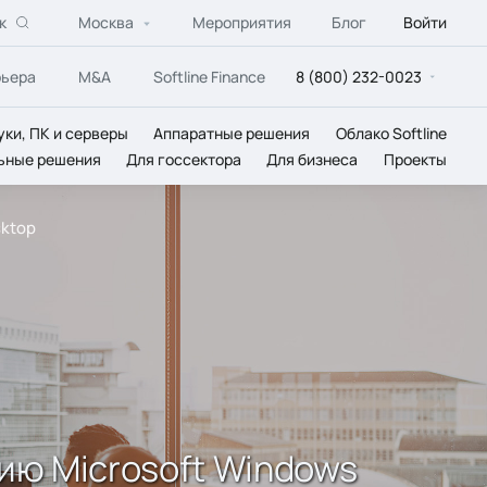
к
Москва
Мероприятия
Блог
Войти
рьера
M&A
Softline Finance
8 (800) 232-0023
уки, ПК и серверы
Аппаратные решения
Облако Softline
ьные решения
Для госсектора
Для бизнеса
Проекты
sktop
ию Microsoft Windows