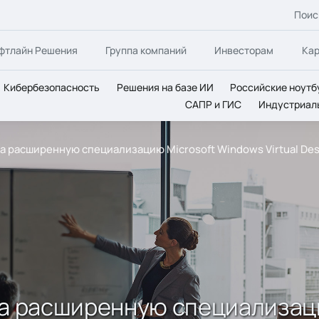
Поис
фтлайн Решения
Группа компаний
Инвесторам
Ка
Кибербезопасность
Решения на базе ИИ
Российские ноутб
САПР и ГИС
Индустриал
ла расширенную специализацию Microsoft Windows Virtual De
ла расширенную специализац