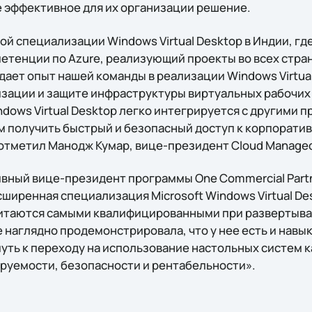
 эффективное для их организации решение.
 специализации Windows Virtual Desktop в Индии, где 
етенции по Azure, реализующий проекты во всех стра
ает опыт нашей команды в реализации Windows Virtual
зации и защите инфраструктуры виртуальных рабочих с
ndows Virtual Desktop легко интегрируется с другими п
 получить быстрый и безопасный доступ к корпоратив
отметил Манодж Кумар, вице-президент Cloud Manage
ивный вице-президент программы One Commercial Partn
асширенная специализация Microsoft Windows Virtual D
итаются самыми квалифицированными при развертыван
ne наглядно продемонстрировала, что у нее есть и навык
ть к переходу на использование настольных систем ка
руемости, безопасности и рентабельности».