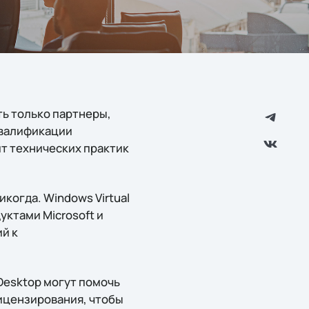
ть только партнеры,
квалификации
ит технических практик
когда. Windows Virtual
уктами Microsoft и
й к
Desktop могут помочь
ицензирования, чтобы