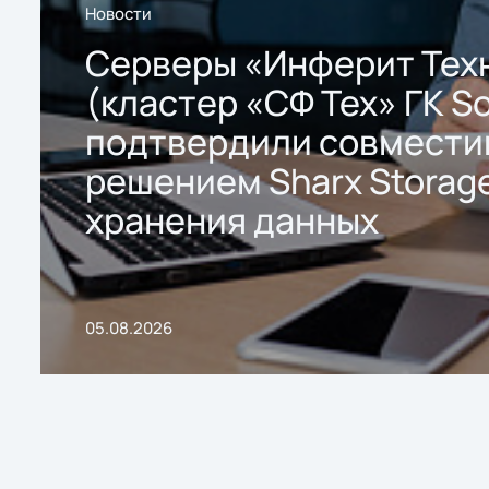
Новости
Серверы «Инферит Тех
(кластер «СФ Тех» ГК So
подтвердили совмести
решением Sharx Storage
хранения данных
05.08.2026