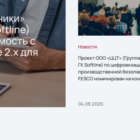
ники»
ftline)
мость с
Новости
 2.x для
Проект ООО «ЦЦТ» (Группа
ГК Softline) по цифровизац
производственной безопа
FESCO номинирован на кон
«1С:Проект года»
04.08.2026