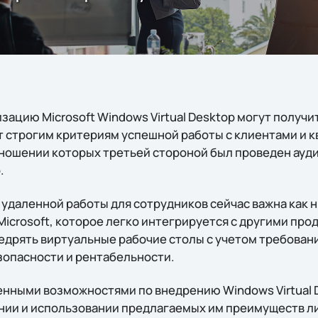
ацию Microsoft Windows Virtual Desktop могут получи
 строгим критериям успешной работы с клиентами и 
отношении которых третьей стороной был проведен ауд
p.
даленной работы для сотрудников сейчас важна как ни
Microsoft, которое легко интегрируется с другими прод
едрять виртуальные рабочие столы с учетом требовани
зопасности и рентабельности.
нными возможностями по внедрению Windows Virtual 
нии и использовании предлагаемых им преимуществ л