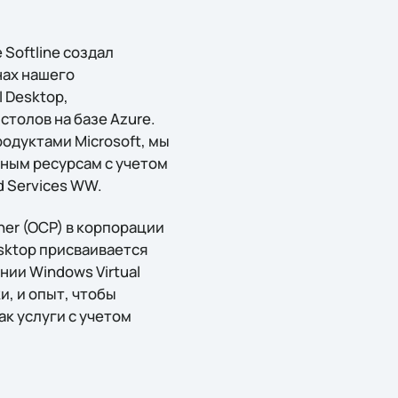
Softline создал
нах нашего
 Desktop,
толов на базе Azure.
родуктами Microsoft, мы
ным ресурсам с учетом
d Services WW.
er (OCP) в корпорации
esktop присваивается
ии Windows Virtual
и, и опыт, чтобы
к услуги с учетом