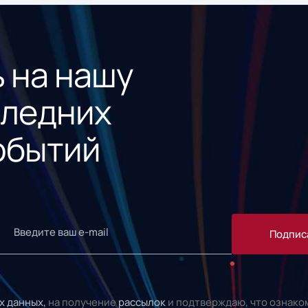
 на нашу
следних
обытий
Подпис
х данных,
на получение
рассылок
и подтверждаю, что ознако