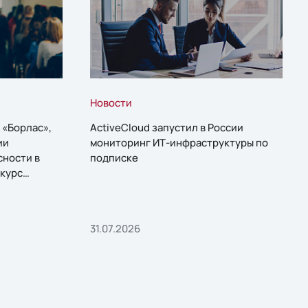
Новости
 «Борлас»,
ActiveCloud запустил в России
ии
мониторинг ИТ-инфраструктуры по
сности в
подписке
курс
31.07.2026