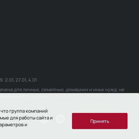
.01, 27.01, 4.01
чена для личных, семейных, домашних и иных нужд, не
едерального закона от 24.06.2025 № 168-ФЗ.
 что группа компаний
мые для работы сайта и
ости
Принять
параметров и