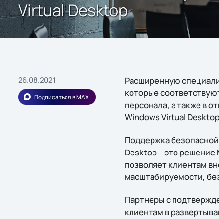
Virtual Desktop
26.08.2021
Расширенную специализ
которые соответствуют
Подписаться в MAX
персонала, а также в 
Windows Virtual Deskto
Поддержка безопасной у
Desktop – это решение 
позволяет клиентам вн
масштабируемости, бе
Партнеры с подтвержде
клиентам в развертыва