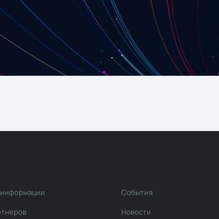
 информации
События
ртнеров
Новости