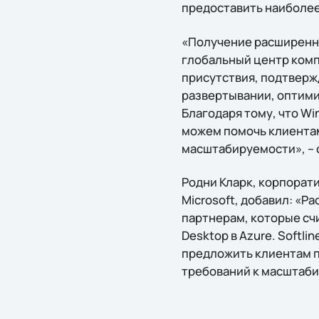
предоставить наиболее
«Получение расширенной
глобальный центр комп
присутствия, подтвержд
развертывании, оптими
Благодаря тому, что Wi
можем помочь клиентам
масштабируемости», – 
Родни Кларк, корпорат
Microsoft, добавил: «Р
партнерам, которые сч
Desktop в Azure. Softli
предложить клиентам пу
требований к масштаби