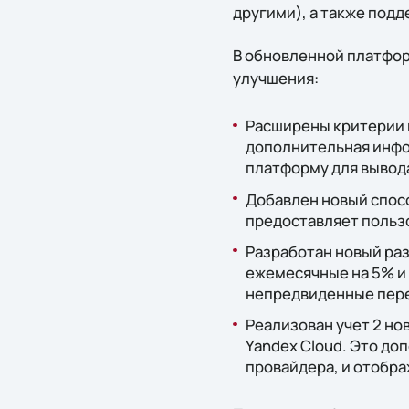
другими), а также под
В обновленной платфо
улучшения:
Расширены критерии 
дополнительная инфор
платформу для вывод
Добавлен новый способ
предоставляет польз
Разработан новый ра
ежемесячные на 5% и 
непредвиденные пер
Реализован учет 2 но
Yandex Cloud. Это до
провайдера, и отобр