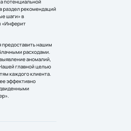
та потенциальной
 в раздел рекомендаций
ые шаги» в
ы «Инферит
я предоставить нашим
облачными расходами.
 выявление аномалий,
 Нашей главной целью
тям каждого клиента.
лее эффективно
редвиденными
ер».