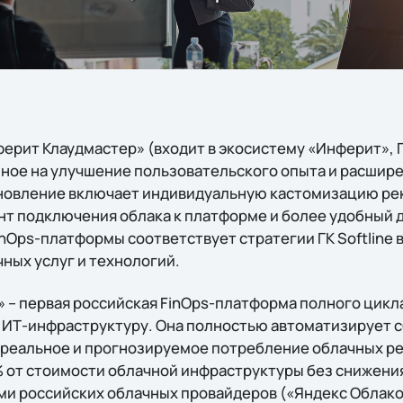
рит Клаудмастер» (входит в экосистему «Инферит», ГК
ное на улучшение пользовательского опыта и расшир
новление включает индивидуальную кастомизацию ре
т подключения облака к платформе и более удобный 
nOps-платформы соответствует стратегии ГК Softline 
ных услуг и технологий.
 – первая российская FinOps-платформа полного цикл
 ИТ-инфраструктуру. Она полностью автоматизирует с
т реальное и прогнозируемое потребление облачных ре
 от стоимости облачной инфраструктуры без снижени
и российских облачных провайдеров («Яндекс Облако