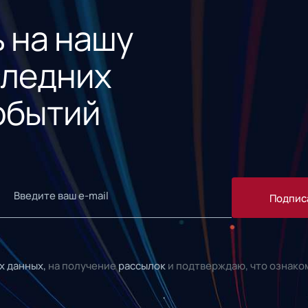
 на нашу
следних
обытий
Подпис
х данных,
на получение
рассылок
и подтверждаю, что ознако