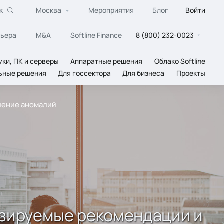
к
Москва
Мероприятия
Блог
Войти
рьера
M&A
Softline Finance
8 (800) 232-0023
уки, ПК и серверы
Аппаратные решения
Облако Softline
ьные решения
Для госсектора
Для бизнеса
Проекты
вление аномалий
мизируемые рекомендации и