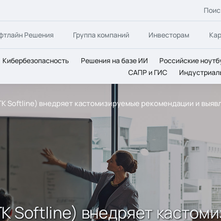
Поис
фтлайн Решения
Группа компаний
Инвесторам
Ка
Кибербезопасность
Решения на базе ИИ
Российские ноутб
САПР и ГИС
Индустриал
ГК Softline) внедряет кастомизируемые рекомендации и выя
К Softline) внедряет касто