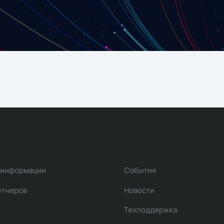
 информации
События
ртнеров
Новости
Техподдержка