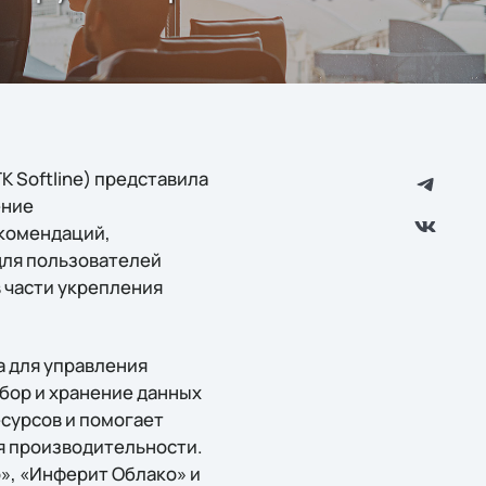
 Softline) представила
ение
комендаций,
для пользователей
в части укрепления
а для управления
бор и хранение данных
сурсов и помогает
я производительности.
», «Инферит Облако» и