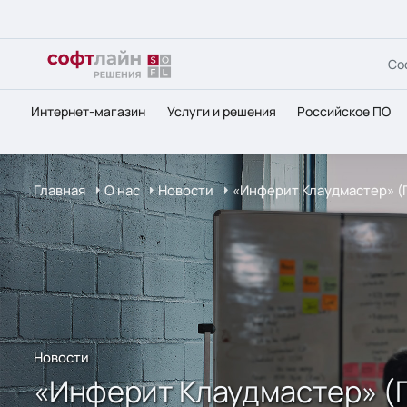
Со
Интернет-магазин
Услуги и решения
Российское ПО
Главная
О нас
Новости
«Инферит Клаудмастер» (
Новости
«Инферит Клаудмастер» (Г