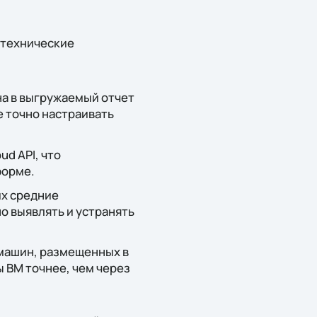
 технические
на в выгружаемый отчет
 точно настраивать
ud API, что
форме.
х средние
о выявлять и устранять
 машин, размещенных в
ы ВМ точнее, чем через