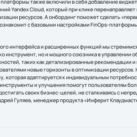
платформы также включили в себя добавление видже
ний Yandex Cloud, который при клике перенаправляет
изации ресурсов. А онбординг поможет сделать «перв
познакомит с базовыми настройками FinOps-платформ
ного интерфейса и расширенных функций мы стремимс
ко инструмент, но и мощного союзника в управлении 
ностей, таких как детализированные рекомендации и
ователями новые горизонты в оптимизации ресурсов.
у, которая адаптируется к индивидуальным потребнос
 инструменты и улучшения помогут пользователям бо
 достигать своих бизнес-целей, не сталкиваясь с неп
Андрей Гуляев, менеджер продукта «Инферит Клаудмаст