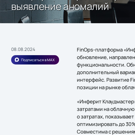
выявление аномалий
08.08.2024
FinOps-платформа «Инфе
обновление, направлен
Подписаться в MAX
функциональности. Об
дополнительный вариан
интерфейс. Развитие Fi
позиции на рынке облач
«Инферит Клаудмастер»
затратами на облачную
о затратах, показывае
оптимизировать до 30%
Совместима с решениям