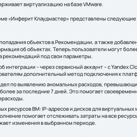
держивает виртуализацию на базе VMware.
рме «Инферит Клаудмастер» представлены следующие
попадания объектов в Рекомендации, а также добавле
мация об объектах. Теперь пользователи могут более
а рекомендаций под свои параметры.
 интеграции – через сервисный аккаунт – с Yandex Clo
ователям дополнительный метод подключения к плат
здел по выявлению аномальных расходов, превышающи
более за последние 7 дней. Это помогает своевременн
ерасходы.
вых ресурсов ВМ: IP-адресов и дисков для виртуальных
полнение помогает отслеживать затраты на все ресурс
ажает изменения в выбранном периоде.