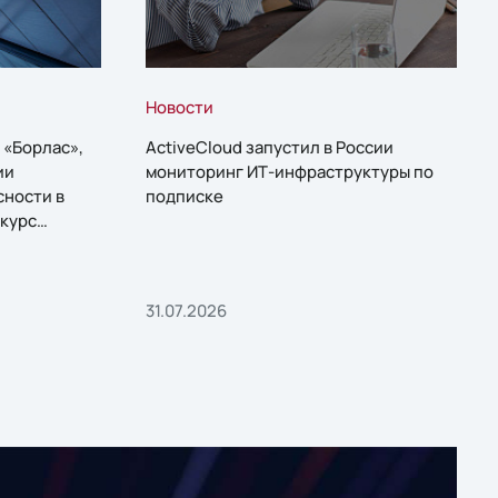
Новости
 «Борлас»,
ActiveCloud запустил в России
ии
мониторинг ИТ-инфраструктуры по
сности в
подписке
курс
31.07.2026