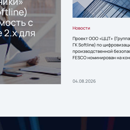
ники»
ftline)
мость с
Новости
 2.x для
Проект ООО «ЦЦТ» (Группа
ГК Softline) по цифровизац
производственной безопа
FESCO номинирован на кон
«1С:Проект года»
04.08.2026