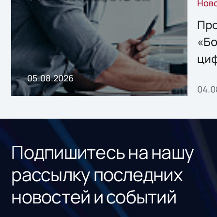
Нов
решением Sharx
Storage 2.x для
Про
хранения данных
«Бо
ци
пр
05.08.2026
04.0
без
ном
«1С
Подпишитесь на нашу
рассылку последних
новостей и событий