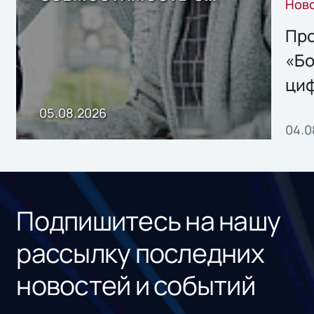
Нов
решением Sharx
Storage 2.x для
Про
хранения данных
«Бо
ци
пр
05.08.2026
04.0
без
ном
«1С
Подпишитесь на нашу
рассылку последних
новостей и событий