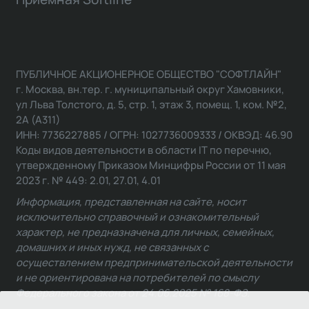
ПУБЛИЧНОЕ АКЦИОНЕРНОЕ ОБЩЕСТВО "СОФТЛАЙН"
г. Москва, вн.тер. г. муниципальный округ Хамовники,
ул Льва Толстого, д. 5, стр. 1, этаж 3, помещ. 1, ком. №2,
2А (А311)
ИНН: 7736227885 / ОГРН: 1027736009333 / ОКВЭД: 46.90
Коды видов деятельности в области IT по перечню,
утвержденному Приказом Минцифры России от 11 мая
2023 г. № 449: 2.01, 27.01, 4.01
Информация, представленная на сайте, носит
исключительно справочный и ознакомительный
характер, не предназначена для личных, семейных,
домашних и иных нужд, не связанных с
осуществлением предпринимательской деятельности
и не ориентирована на потребителей по смыслу
Федерального закона от 24.06.2025 № 168-ФЗ.