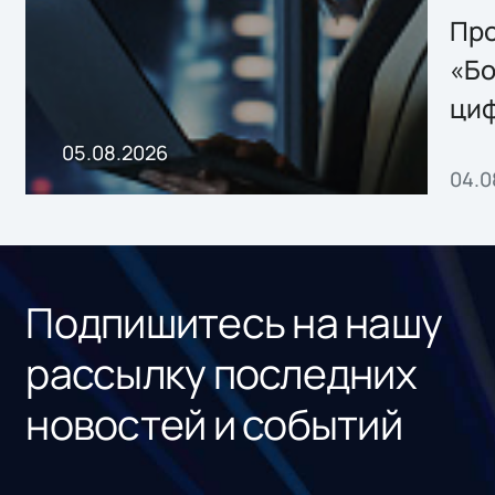
Storage 2.x для
Про
хранения данных
«Бо
ци
пр
05.08.2026
04.0
без
ном
«1С
Подпишитесь на нашу
рассылку последних
новостей и событий