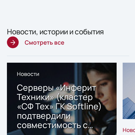
Новости, истории и события
Смотреть все
Новости
Серверы «Инферит
Техники» (кластер
«СФ Тех» ГК Softline)
подтвердили
совместимость с
Нов
решением Sharx