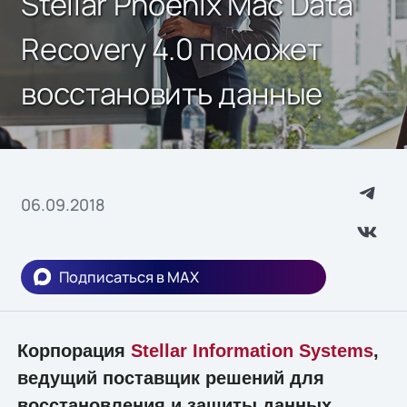
Stellar Phoenix Mac Data
Recovery 4.0 поможет
восстановить данные
06.09.2018
Подписаться в MAX
Корпорация
Stellar Information Systems
,
ведущий поставщик решений для
восстановления и защиты данных,