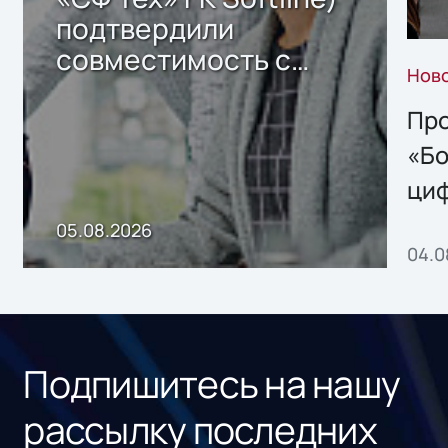
подтвердили
совместимость с
Нов
решением Sharx
Storage 2.x для
Про
хранения данных
«Бо
ци
пр
05.08.2026
04.0
без
ном
«1С
Подпишитесь на нашу
рассылку последних