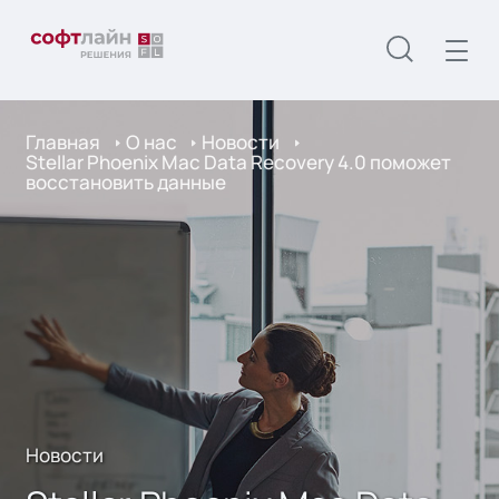
Главная
О нас
Новости
Stellar Phoenix Mac Data Recovery 4.0 поможет
восстановить данные
Новости