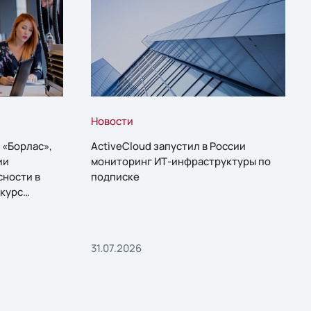
Новости
 «Борлас»,
ActiveCloud запустил в России
ии
мониторинг ИТ-инфраструктуры по
сности в
подписке
курс
31.07.2026