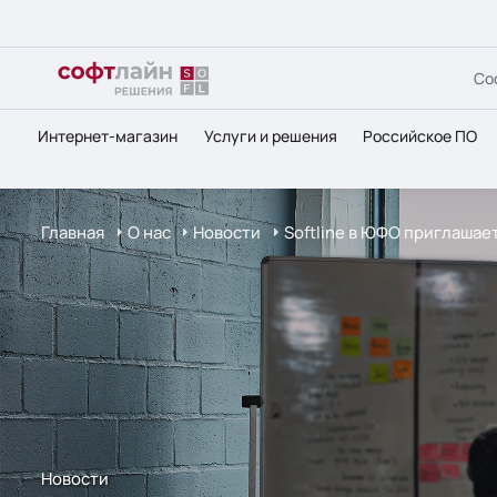
Со
Интернет-магазин
Услуги и решения
Российское ПО
Главная
О нас
Новости
Softline в ЮФО приглашае
Новости