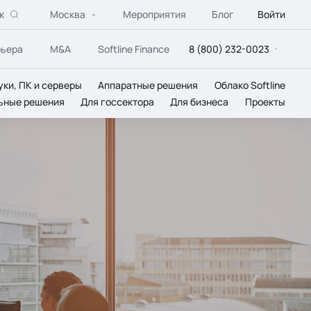
к
Москва
Мероприятия
Блог
Войти
рьера
M&A
Softline Finance
8 (800) 232-0023
уки, ПК и серверы
Аппаратные решения
Облако Softline
ьные решения
Для госсектора
Для бизнеса
Проекты