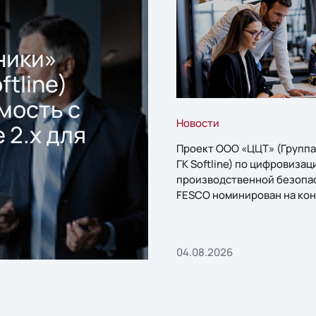
ники»
ftline)
мость с
Новости
 2.x для
Проект ООО «ЦЦТ» (Группа
ГК Softline) по цифровизац
производственной безопа
FESCO номинирован на кон
«1С:Проект года»
04.08.2026