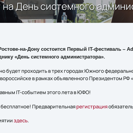
т на День системного админи
. Ростове-на-Дону состоится Первый IT-фестиваль – 
нику «День системного администратора».
о будет проходить в трех городах Южного федерально
овороссийске в рамках объявленного Президентом РФ 
авным IT-событием этого лета в ЮФО!
 бесплатное! Предварительная
регистрация
обязатель
иятии
здесь
.