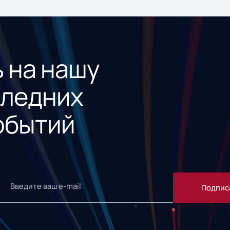
 на нашу
следних
обытий
Подпис