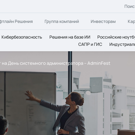
Поис
фтлайн Решения
Группа компаний
Инвесторам
Ка
Кибербезопасность
Решения на базе ИИ
Российские ноутб
САПР и ГИС
Индустриал
т на День системного администратора – AdminFest