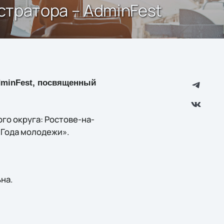
стратора – AdminFest
AdminFest, посвященный
го округа: Ростове-на-
«Года молодежи».
на.