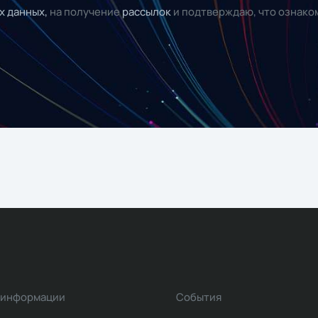
х данных,
на получение
рассылок
и подтверждаю, что ознако
 информации
События