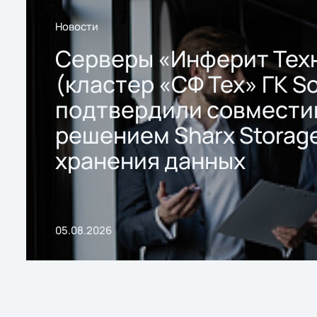
Новости
Серверы «Инферит Тех
(кластер «СФ Тех» ГК So
подтвердили совмести
решением Sharx Storage
хранения данных
05.08.2026