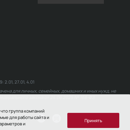
.01, 27.01, 4.01
чена для личных, семейных, домашних и иных нужд, не
едерального закона от 24.06.2025 № 168-ФЗ.
 что группа компаний
мые для работы сайта и
ости
Принять
параметров и