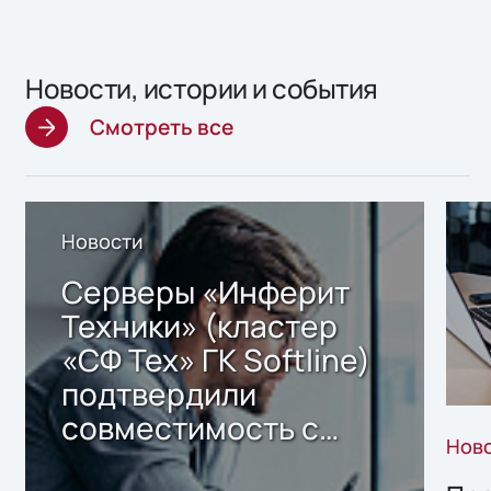
Новости, истории и события
Смотреть все
Новости
Серверы «Инферит
Техники» (кластер
«СФ Тех» ГК Softline)
подтвердили
совместимость с
Нов
решением Sharx