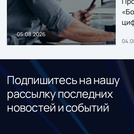
Storage 2.x для
Про
хранения данных
«Бо
ци
пр
05.08.2026
04.0
без
ном
«1С
Подпишитесь на нашу
рассылку последних
новостей и событий