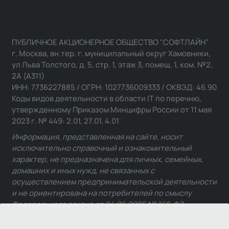
ПУБЛИЧНОЕ АКЦИОНЕРНОЕ ОБЩЕСТВО "СОФТЛАЙН"
г. Москва, вн.тер. г. муниципальный округ Хамовники,
ул Льва Толстого, д. 5, стр. 1, этаж 3, помещ. 1, ком. №2,
2А (А311)
ИНН: 7736227885 / ОГРН: 1027736009333 / ОКВЭД: 46.90
Коды видов деятельности в области IT по перечню,
утвержденному Приказом Минцифры России от 11 мая
2023 г. № 449: 2.01, 27.01, 4.01
Информация, представленная на сайте, носит
исключительно справочный и ознакомительный
характер, не предназначена для личных, семейных,
домашних и иных нужд, не связанных с
осуществлением предпринимательской деятельности
и не ориентирована на потребителей по смыслу
Федерального закона от 24.06.2025 № 168-ФЗ.