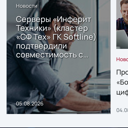
Новости
Серверы «Инферит
Техники» (кластер
«СФ Тех» ГК Softline)
подтвердили
совместимость с
Нов
решением Sharx
Storage 2.x для
Про
хранения данных
«Бо
ци
пр
05.08.2026
04.0
без
ном