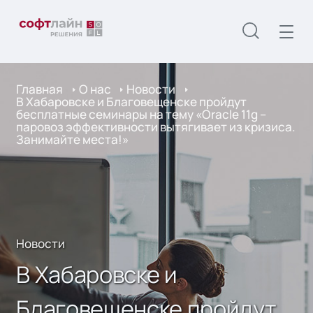
Главная
О нас
Новости
В Хабаровске и Благовещенске пройдут
бесплатные семинары на тему «Oracle 11g –
паровоз эффективности вытягивает из кризиса.
Занимайте места!»
Новости
В Хабаровске и
Благовещенске пройдут