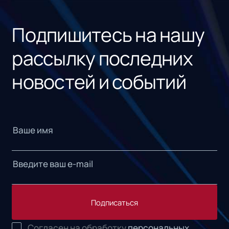
«1С
Подпишитесь на нашу
рассылку последних
новостей и событий
Подписаться
Согласен на обработку
персональных