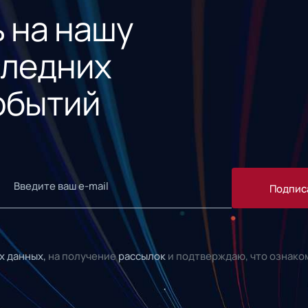
 на нашу
следних
обытий
Подпис
х данных,
на получение
рассылок
и подтверждаю, что ознако