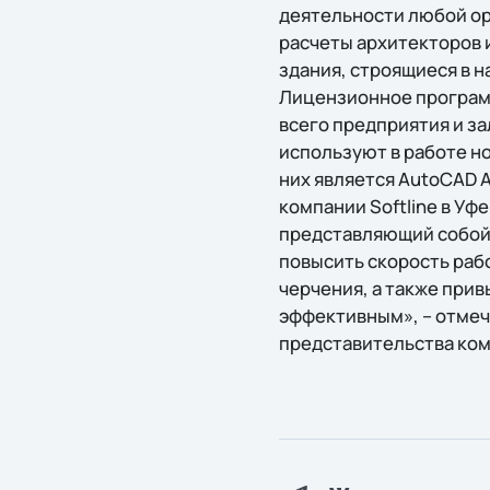
деятельности любой ор
расчеты архитекторов и
здания, строящиеся в н
Лицензионное программ
всего предприятия и з
используют в работе н
них является AutoCAD A
компании Softline в Уфе
представляющий собой 
повысить скорость раб
черчения, а также при
эффективным», – отмеч
представительства комп