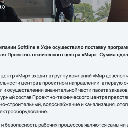
р»
пании Softline в Уфе осуществило поставку програ
для Проектно-технического центра «Мир». Сумма сде
центр «Мир» входит в группу компаний «Мир девелоп
ельности центра в проектном направлении, в первую о
и и осуществлении значительной части пакета заказов
турный состав Проектно-технического центра предст
но-строительный, водоснабжение и канализация, отоп
лектрооборудование.
 и безопасность рабочих процессов являются самыми