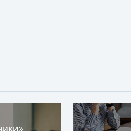
ники»