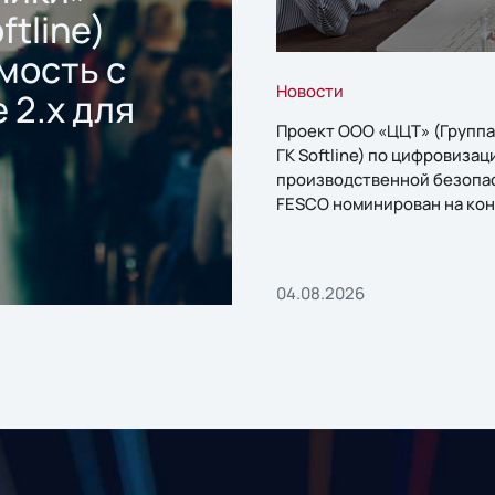
ftline)
мость с
Новости
 2.x для
Проект ООО «ЦЦТ» (Группа
ГК Softline) по цифровизац
производственной безопа
FESCO номинирован на кон
«1С:Проект года»
04.08.2026