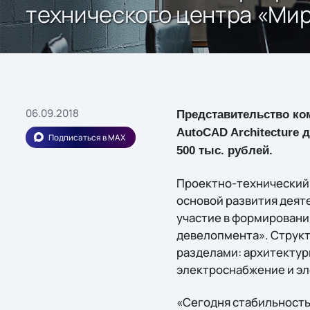
технического центра «Ми
06.09.2018
Представительство ком
AutoCAD Architecture 
Подписаться в MAX
500 тыс. рублей.
Проектно-технический 
основой развития деят
участие в формировани
девелопмента». Струк
разделами: архитектур
электроснабжение и э
«Сегодня стабильность