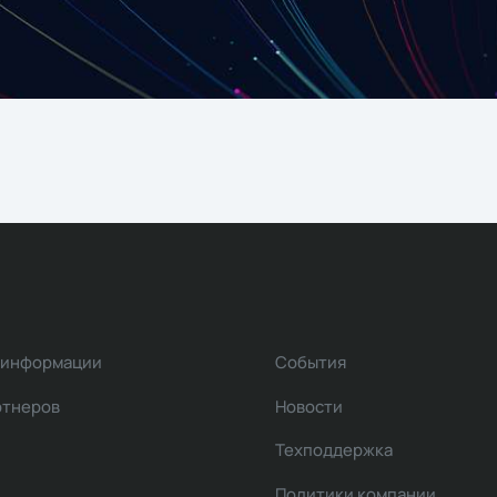
 информации
События
ртнеров
Новости
Техподдержка
Политики компании