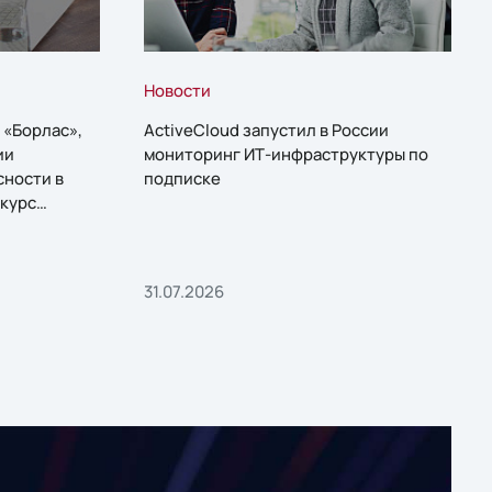
Новости
 «Борлас»,
ActiveCloud запустил в России
ии
мониторинг ИТ-инфраструктуры по
сности в
подписке
курс
31.07.2026