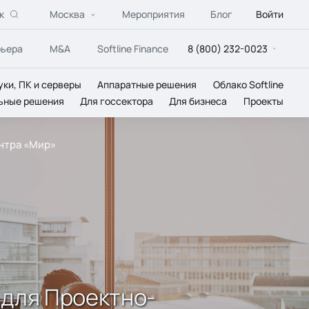
к
Москва
Мероприятия
Блог
Войти
рьера
M&A
Softline Finance
8 (800) 232-0023
уки, ПК и серверы
Аппаратные решения
Облако Softline
ьные решения
Для госсектора
Для бизнеса
Проекты
ентра «Мир»
 для Проектно-