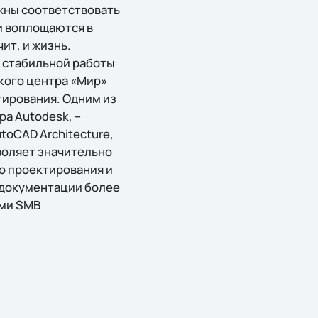
жны соответствовать
и воплощаются в
ит, и жизнь.
 стабильной работы
кого центра «Мир»
ирования. Одним из
ра Autodesk, –
utoCAD Architecture,
воляет значительно
о проектирования и
 документации более
ами SMB