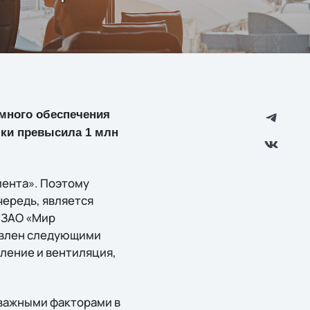
ммного обеспечения
лки превысила 1 млн
мента». Поэтому
чередь, является
 ЗАО «Мир
авлен следующими
ление и вентиляция,
 важными факторами в