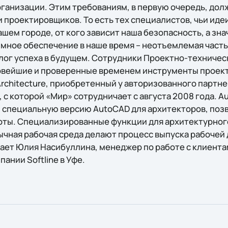
ганизации. Этим требованиям, в первую очередь, дол
 проектировщиков. То есть тех специалистов, чьи иде
ашем городе, от кого зависит наша безопасность, а знач
ное обеспечение в наше время – неотъемлемая часть
алог успеха в будущем. Сотрудники Проектно-техничес
овейшие и проверенные временем инструменты проект
rchitecture, приобретенный у авторизованного партне
, с которой «Мир» сотрудничает с августа 2008 года. A
специальную версию AutoCAD для архитекторов, поз
оты. Специализированные функции для архитектурног
вычная рабочая среда делают процесс выпуска рабочей
ает Юлия Насибуллина, менеджер по работе с клиент
ании Softline в Уфе.