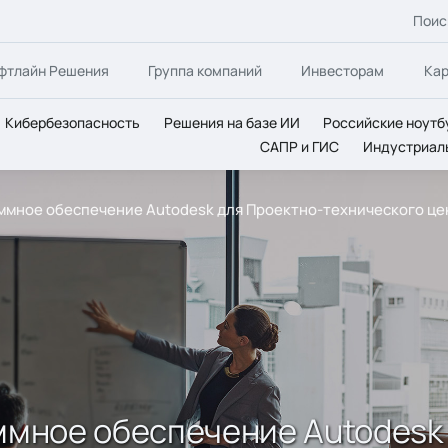
Поис
фтлайн Решения
Группа компаний
Инвесторам
Ка
Кибербезопасность
Решения на базе ИИ
Российские ноутб
САПР и ГИС
Индустриал
раммное обеспечение Autodesk для Проектно-технического ц
аммное обеспечение Autodesk