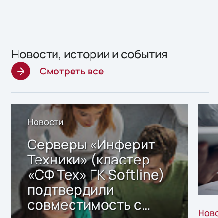
Новости, истории и события
Смотреть все
Новости
Серверы «Инферит
Техники» (кластер
«СФ Тех» ГК Softline)
подтвердили
совместимость с
Нов