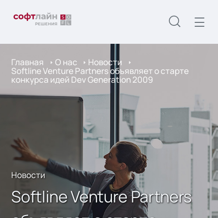
Главная
О нас
Новости
Softline Venture Partners объявляет о старте
конкурса идей Dev Generation 2009
Новости
Softline Venture Partners