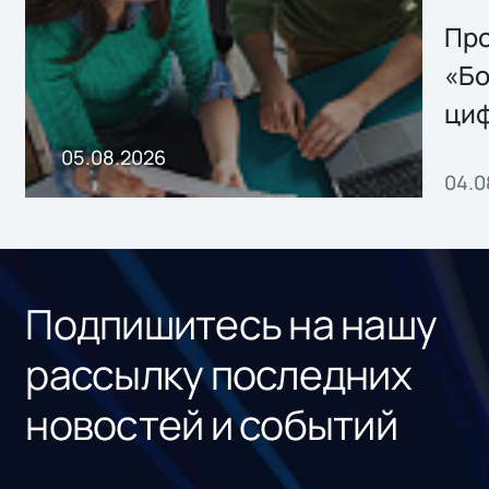
решением Sharx
Storage 2.x для
Про
хранения данных
«Бо
ци
пр
05.08.2026
04.0
без
ном
«1С
Подпишитесь на нашу
рассылку последних
новостей и событий