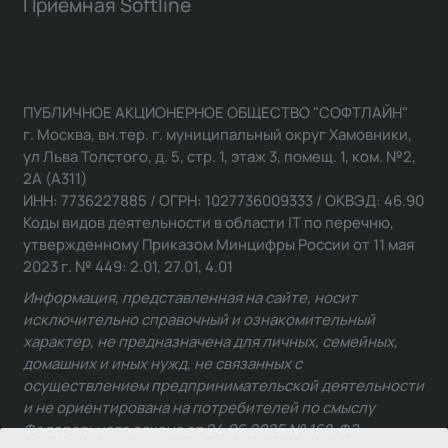
Приемная Softline
ПУБЛИЧНОЕ АКЦИОНЕРНОЕ ОБЩЕСТВО "СОФТЛАЙН"
г. Москва, вн.тер. г. муниципальный округ Хамовники,
ул Льва Толстого, д. 5, стр. 1, этаж 3, помещ. 1, ком. №2,
2А (А311)
ИНН: 7736227885 / ОГРН: 1027736009333 / ОКВЭД: 46.90
Коды видов деятельности в области IT по перечню,
утвержденному Приказом Минцифры России от 11 мая
2023 г. № 449: 2.01, 27.01, 4.01
Информация, представленная на сайте, носит
исключительно справочный и ознакомительный
характер, не предназначена для личных, семейных,
домашних и иных нужд, не связанных с
осуществлением предпринимательской деятельности
и не ориентирована на потребителей по смыслу
Федерального закона от 24.06.2025 № 168-ФЗ.