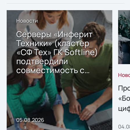
Новости
Серверы «Инферит
Техники» (кластер
«СФ Тех» ГК Softline)
подтвердили
совместимость с
Нов
решением Sharx
Storage 2.x для
Про
хранения данных
«Бо
ци
пр
05.08.2026
04.0
без