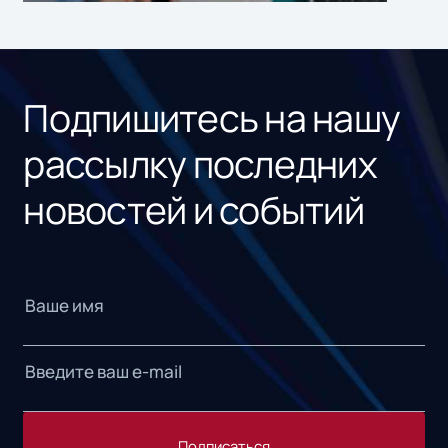
ном
«1С
Подпишитесь на нашу
рассылку последних
новостей и событий
Подписаться