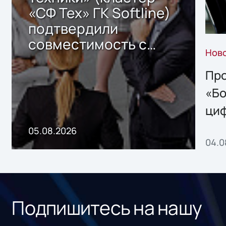
«СФ Тех» ГК Softline)
подтвердили
совместимость с
Нов
решением Sharx
Storage 2.x для
Про
хранения данных
«Бо
ци
пр
05.08.2026
04.0
без
ном
«1С
Подпишитесь на нашу