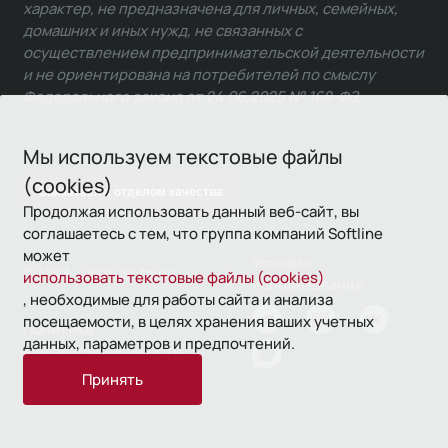
характер, не предназначена для личных, семейных,
домашних и иных нужд, не связанных с
осуществлением предпринимательской деятельности
и не ориентирована на потребителей по смыслу
Федерального закона от 24.06.2025 № 168-ФЗ.
Мы используем текстовые файлы
(cookies)
Связаться с отделом качества
Продолжая использовать данный веб-сайт, вы
соглашаетесь с тем, что группа компаний Softline
может
Условия
© 1993—2026 Softline
использовать текстовые файлы (cookies)
использования
, необходимые для работы сайта и анализа
посещаемости, в целях хранения ваших учетных
Политика
данных, параметров и предпочтений.
конфиденциальности
Принять
16+