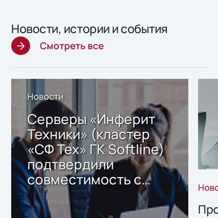
Новости, истории и события
Смотреть все
Новости
Серверы «Инферит
Техники» (кластер
«СФ Тех» ГК Softline)
подтвердили
совместимость с
Нов
решением Sharx
Storage 2.x для
Про