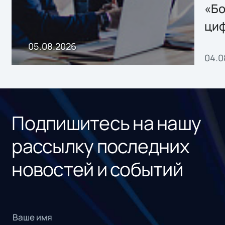
хранения данных
«Бо
ци
пр
05.08.2026
04.0
без
ном
«1С
Подпишитесь на нашу
рассылку последних
новостей и событий