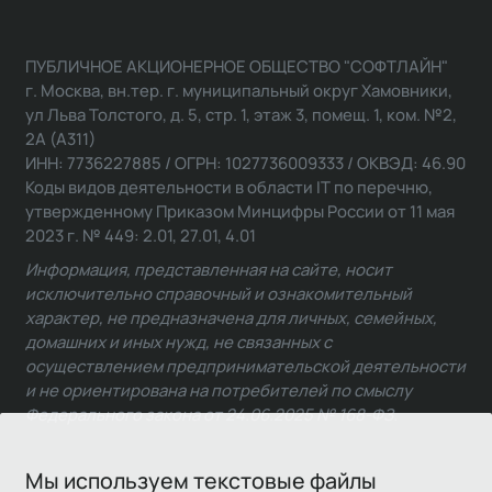
ПУБЛИЧНОЕ АКЦИОНЕРНОЕ ОБЩЕСТВО "СОФТЛАЙН"
г. Москва, вн.тер. г. муниципальный округ Хамовники,
ул Льва Толстого, д. 5, стр. 1, этаж 3, помещ. 1, ком. №2,
2А (А311)
ИНН: 7736227885 / ОГРН: 1027736009333 / ОКВЭД: 46.90
Коды видов деятельности в области IT по перечню,
утвержденному Приказом Минцифры России от 11 мая
2023 г. № 449: 2.01, 27.01, 4.01
Информация, представленная на сайте, носит
исключительно справочный и ознакомительный
характер, не предназначена для личных, семейных,
домашних и иных нужд, не связанных с
осуществлением предпринимательской деятельности
и не ориентирована на потребителей по смыслу
Федерального закона от 24.06.2025 № 168-ФЗ.
Мы используем текстовые файлы