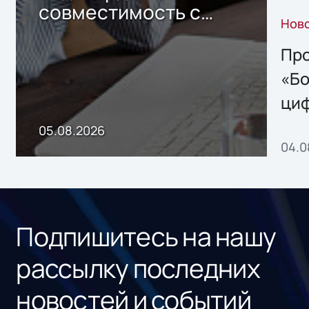
совместимость с
Нов
решением Sharx
Storage 2.x для
Про
хранения данных
«Бо
ци
пр
05.08.2026
04.0
без
ном
«1С
Подпишитесь на нашу
рассылку последних
новостей и событий