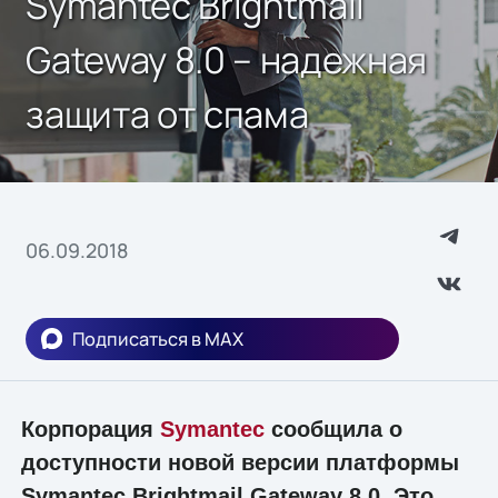
Symantec Brightmail
Gateway 8.0 – надежная
защита от спама
06.09.2018
Подписаться в MAX
Корпорация
Symantec
сообщила о
доступности новой версии платформы
Symantec Brightmail Gateway 8.0. Это