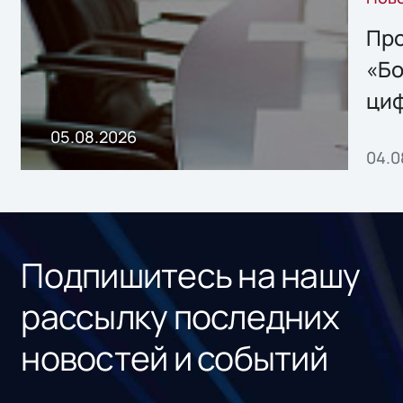
решением Sharx
Storage 2.x для
Про
хранения данных
«Бо
ци
пр
05.08.2026
04.0
без
ном
«1С
Подпишитесь на нашу
рассылку последних
новостей и событий