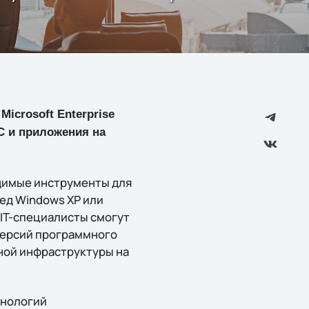
icrosoft Enterprise
ОС и приложения на
ходимые инструменты для
ед Windows XP или
 IT-специалисты смогут
версий программного
ной инфраструктуры на
хнологий