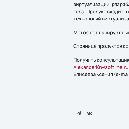
виртуализации, разраб
года. Продукт входит в
технологий виртуализа
Microsoft планирует в
Страница продуктов ко
Получить конcультацию
AlexanderKr@softline.ru
Елисеева Ксения (e-mai