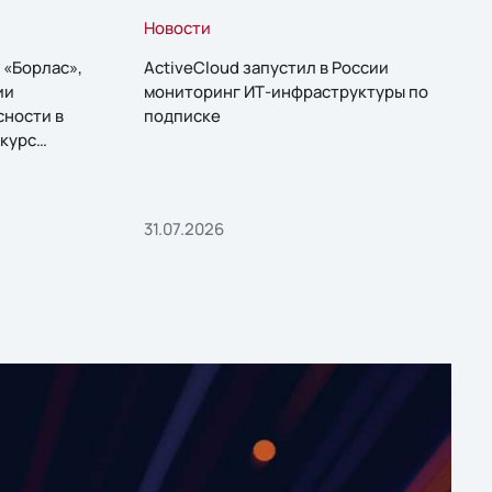
Новости
 «Борлас»,
ActiveCloud запустил в России
ии
мониторинг ИТ-инфраструктуры по
сности в
подписке
курс
31.07.2026