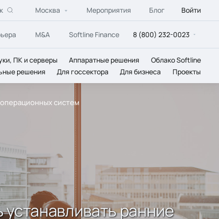
к
Москва
Мероприятия
Блог
Войти
рьера
M&A
Softline Finance
8 (800) 232-0023
уки, ПК и серверы
Аппаратные решения
Облако Softline
ьные решения
Для госсектора
Для бизнеса
Проекты
ии операционных систем
ть устанавливать ранние