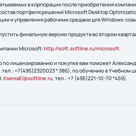
атываемых в корпорации после приобретения компании
 состав портфеля решений Microsoft Desktop Optimizati
ции и управления рабочими средами для Windows-сов
ыпустить финальную версию продукта во втором кварта
мпании Microsoft:
http://soft.softline.ru/microsoft
.
 по лицензированию и покупке вам поможет Александр
, тел.: +7(495)2320023 * 386), по обучению в Учебном це
l:
KseniaEl@softline.ru
, тел.: +7 (495)221-10-70 *459).