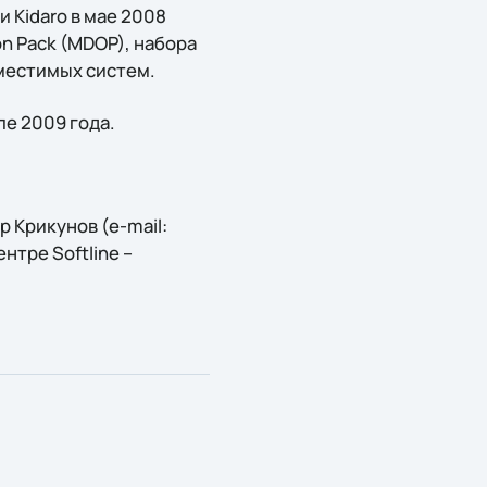
 Kidaro в мае 2008
on Pack (MDOP), набора
местимых систем.
ле 2009 года.
 Крикунов (e-mail:
нтре Softline –