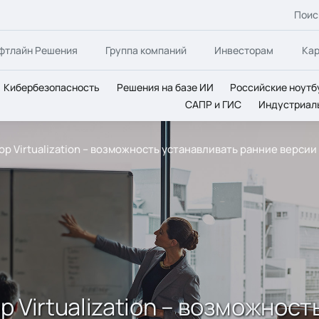
Поис
фтлайн Решения
Группа компаний
Инвесторам
Ка
Кибербезопасность
Решения на базе ИИ
Российские ноутб
САПР и ГИС
Индустриал
top Virtualization – возможность устанавливать ранние верс
op Virtualization – возможнос