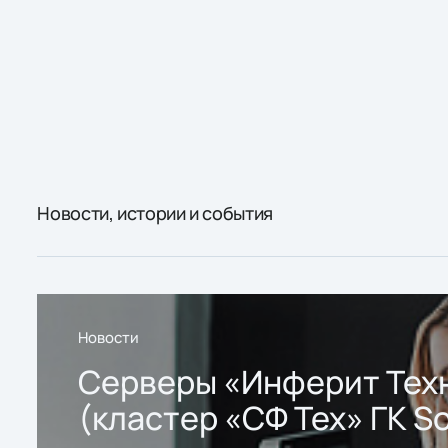
Новости, истории и события
Новости
Серверы «Инферит Тех
(кластер «СФ Тех» ГК So