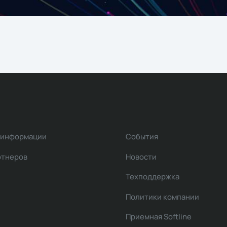
 информации
События
ртнеров
Новости
Техподдержка
Политики компании
Приемная Softline