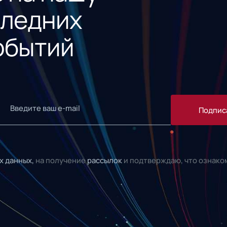
следних
обытий
Подпис
х данных,
на получение
рассылок
и подтверждаю, что ознако