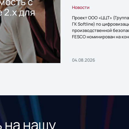
мость с
Новости
 2.x для
Проект ООО «ЦЦТ» (Группа
ГК Softline) по цифровизац
производственной безопа
FESCO номинирован на кон
«1С:Проект года»
04.08.2026
 на нашу