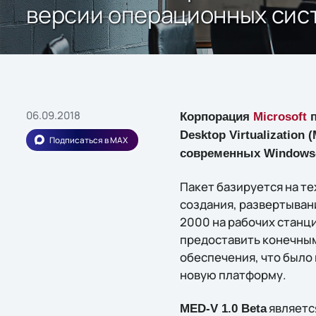
версии операционных сис
06.09.2018
Корпорация
Microsoft
п
Desktop Virtualization
Подписаться в MAX
современных Windows-
Пакет базируется на те
создания, развертыван
2000 на рабочих станци
предоставить конечны
обеспечения, что было
новую платформу.
являетс
MED-V 1.0 Beta