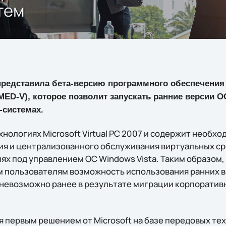
тем
редставила бета-версию программного обеспечения M
 (MED-V), которое позволит запускать ранние версии 
системах.
хнологиях Microsoft Virtual PC 2007 и содержит необ
ия и централизованного обслуживания виртуальных ср
ях под управлением ОС Windows Vista. Таким образом,
м пользователям возможность использования ранних 
 невозможно ранее в результате миграции корпоратив
я первым решением от Microsoft на базе передовых те