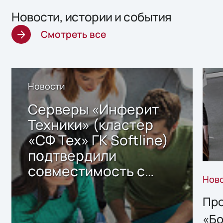
Новости, истории и события
Смотреть все
Новости
Серверы «Инферит
Техники» (кластер
«СФ Тех» ГК Softline)
подтвердили
совместимость с
Нов
решением Sharx
Storage 2.x для
Про
хранения данных
«Бо