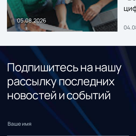
ци
пр
05.08.2026
04.0
без
ном
«1С
Подпишитесь на нашу
рассылку последних
новостей и событий