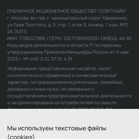
ПУБЛИЧНОЕ АКЦИОНЕРНОЕ ОБЩЕСТВО "СОФТЛАЙН"
г. Москва, вн.тер. г. муниципальный округ Хамовники,
ул Льва Толстого, д. 5, стр. 1, этаж 3, помещ. 1, ком. №2,
2А (А311)
ИНН: 7736227885 / ОГРН: 1027736009333 / ОКВЭД: 46.90
Коды видов деятельности в области IT по перечню,
утвержденному Приказом Минцифры России от 11 мая
2023 г. № 449: 2.01, 27.01, 4.01
Информация, представленная на сайте, носит
исключительно справочный и ознакомительный
характер, не предназначена для личных, семейных,
домашних и иных нужд, не связанных с
осуществлением предпринимательской деятельности
и не ориентирована на потребителей по смыслу
Федерального закона от 24.06.2025 № 168-ФЗ.
Мы используем текстовые файлы
(cookies)