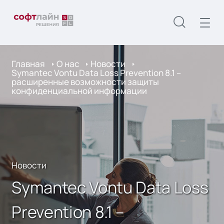
Главная
О нас
Новости
Symantec Vontu Data Loss Prevention 8.1 –
расширенные возможности защиты
конфиденциальной информации
Новости
Symantec Vontu Data Loss
Prevention 8.1 –