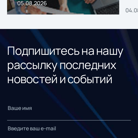
пр
05.08.2026
04.0
без
ном
«1С
Подпишитесь на нашу
рассылку последних
новостей и событий