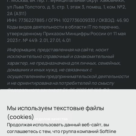
г. Москва, вн.тер. г. муниципальный округ Хамовники,
ул Льва Толстого, д. 5, стр. 1, этаж 3, помещ. 1, ком. №2,
2А (А311)
ИНН: 7736227885 / ОГРН: 1027736009333 / ОКВЭД: 46.90
Коды видов деятельности в области IT по перечню,
утвержденному Приказом Минцифры России от 11 мая
2023 г. № 449: 2.01, 27.01, 4.01
Информация, представленная на сайте, носит
исключительно справочный и ознакомительный
характер, не предназначена для личных, семейных,
домашних и иных нужд, не связанных с
осуществлением предпринимательской деятельности
и не ориентирована на потребителей по смыслу
Федерального закона от 24.06.2025 № 168-ФЗ.
Мы используем текстовые файлы
(cookies)
Связаться с отделом качества
Продолжая использовать данный веб-сайт, вы
соглашаетесь с тем, что группа компаний Softline