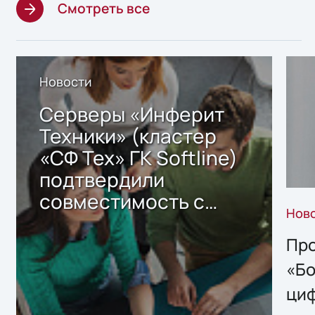
Смотреть все
Новости
Серверы «Инферит
Техники» (кластер
«СФ Тех» ГК Softline)
подтвердили
совместимость с
Нов
решением Sharx
Storage 2.x для
Про
хранения данных
«Бо
ци