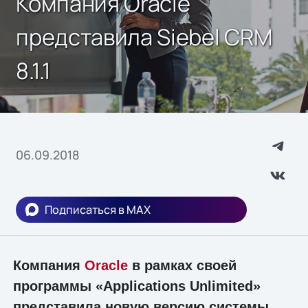
Компания Oracle
представила Siebel CRM
8.1.1
06.09.2018
Подписаться в MAX
Компания
Oracle
в рамках своей
программы «Applications Unlimited»
представила новую версию системы