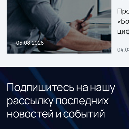
решением Sharx
Storage 2.x для
Про
хранения данных
«Бо
ци
пр
05.08.2026
04.0
без
ном
«1С
Подпишитесь на нашу
рассылку последних
новостей и событий