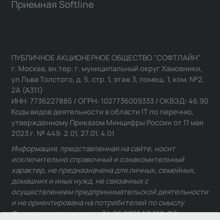
Приемная Softline
ПУБЛИЧНОЕ АКЦИОНЕРНОЕ ОБЩЕСТВО "СОФТЛАЙН"
г. Москва, вн.тер. г. муниципальный округ Хамовники,
ул Льва Толстого, д. 5, стр. 1, этаж 3, помещ. 1, ком. №2,
2А (А311)
ИНН: 7736227885 / ОГРН: 1027736009333 / ОКВЭД: 46.90
Коды видов деятельности в области IT по перечню,
утвержденному Приказом Минцифры России от 11 мая
2023 г. № 449: 2.01, 27.01, 4.01
Информация, представленная на сайте, носит
исключительно справочный и ознакомительный
характер, не предназначена для личных, семейных,
домашних и иных нужд, не связанных с
осуществлением предпринимательской деятельности
и не ориентирована на потребителей по смыслу
Федерального закона от 24.06.2025 № 168-ФЗ.