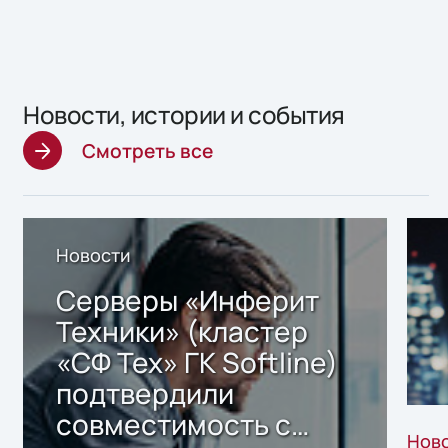
Новости, истории и события
Смотреть все
Новости
Серверы «Инферит
Техники» (кластер
«СФ Тех» ГК Softline)
подтвердили
совместимость с
Нов