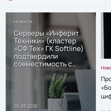
Новости
Серверы «Инферит
Техники» (кластер
«СФ Тех» ГК Softline)
подтвердили
совместимость с
Нов
решением Sharx
Storage 2.x для
Про
хранения данных
«Бо
ци
пр
05.08.2026