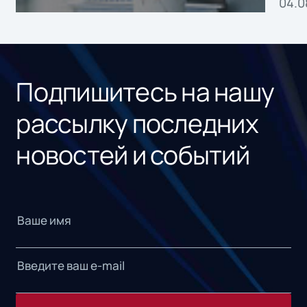
04.0
без
ном
«1С
Подпишитесь на нашу
рассылку последних
новостей и событий