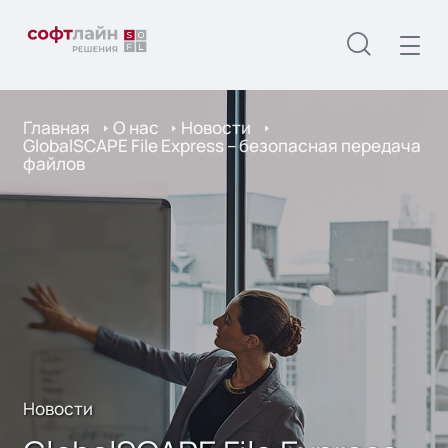
Главная
О нас
Новости
GlobalSCAPE File Express – безопасная передача
файлов
Новости