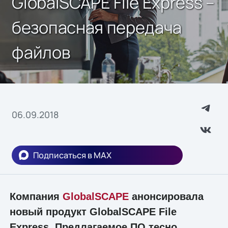
GlobalSCAPE File Express –
безопасная передача
файлов
06.09.2018
Подписаться в MAX
Компания
GlobalSCAPE
анонсировала
новый продукт GlobalSCAPE File
Express. Предлагаемое ПО тесно