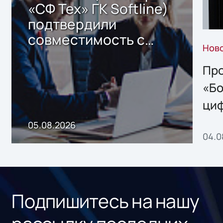
«СФ Тех» ГК Softline)
подтвердили
совместимость с
Нов
решением Sharx
Storage 2.x для
Про
хранения данных
«Бо
ци
пр
05.08.2026
04.0
без
ном
«1С
Подпишитесь на нашу