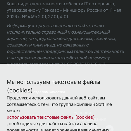
Коды видов деятельности в области IT по перечню,
утвержденному Приказом Минцифры России от 11 мая
2023 г. № 449: 2.01, 27.01, 4.01
Информация, представленная на сайте, носит
исключительно справочный и ознакомительный
характер, не предназначена для личных, семейных,
домашних и иных нужд, не связанных с
осуществлением предпринимательской деятельности
и не ориентирована на потребителей по смыслу
Федерального закона от 24.06.2025 № 168-ФЗ.
Мы используем текстовые файлы
(cookies)
Связаться с отделом качества
Продолжая использовать данный веб-сайт, вы
соглашаетесь с тем, что группа компаний Softline
может
Условия
© 1993—2026 Softline
использовать текстовые файлы (cookies)
использования
, необходимые для работы сайта и анализа
посещаемости, в целях хранения ваших учетных