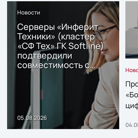
Новости
Серверы «Инферит
Техники» (кластер
«СФ Тех» ГК Softline)
подтвердили
совместимость с
Нов
решением Sharx
Storage 2.x для
Про
хранения данных
«Бо
ци
пр
05.08.2026
04.0
без
ном