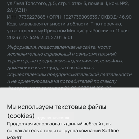
ул Льва Толстого, д. 5, стр. 1, этаж 3, помещ. 1, ком. №2,
2А (А311)
ИНН: 7736227885 / ОГРН: 1027736009333 / ОКВЭД: 46.90
Коды видов деятельности в области IT по перечню,
утвержденному Приказом Минцифры России от 11 мая
2023 г. № 449: 2.01, 27.01, 4.01
Информация, представленная на сайте, носит
исключительно справочный и ознакомительный
характер, не предназначена для личных, семейных,
домашних и иных нужд, не связанных с
осуществлением предпринимательской деятельности
и не ориентирована на потребителей по смыслу
Федерального закона от 24.06.2025 № 168-ФЗ.
Мы используем текстовые файлы
(cookies)
Связаться с отделом качества
Продолжая использовать данный веб-сайт, вы
соглашаетесь с тем, что группа компаний Softline
может