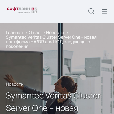
Главная
О нас
Новости
Symantec Veritas Cluster Server One – новая
платформа HA/DR для ЦОД следующего
поколения
Новости
Symantec Veritas Cluster
Server One – новая