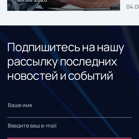
04.0
без
ном
«1С
Подпишитесь на нашу
рассылку последних
новостей и событий