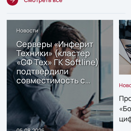
Смотреть все
Новости
Серверы «Инферит
Техники» (кластер
«СФ Тех» ГК Softline)
подтвердили
совместимость с
Нов
решением Sharx
Storage 2.x для
Про
хранения данных
«Бо
ци
пр
05.08.2026