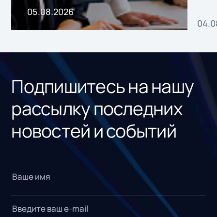
пр
05.08.2026
04.0
без
ном
«1С
Подпишитесь на нашу
рассылку последних
новостей и событий