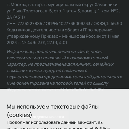
г. Москва, вн.тер. г. муниципальный округ Хамовники,
ул Льва Толстого, д. 5, стр. 1, этаж 3, помещ. 1, ком. №2,
2А (А311)
ИНН: 7736227885 / ОГРН: 1027736009333 / ОКВЭД: 46.90
Коды видов деятельности в области IT по перечню,
утвержденному Приказом Минцифры России от 11 мая
2023 г. № 449: 2.01, 27.01, 4.01
Информация, представленная на сайте, носит
исключительно справочный и ознакомительный
характер, не предназначена для личных, семейных,
домашних и иных нужд, не связанных с
осуществлением предпринимательской деятельности
и не ориентирована на потребителей по смыслу
Федерального закона от 24.06.2025 № 168-ФЗ.
Мы используем текстовые файлы
(cookies)
Связаться с отделом качества
Продолжая использовать данный веб-сайт, вы
соглашаетесь с тем, что группа компаний Softline