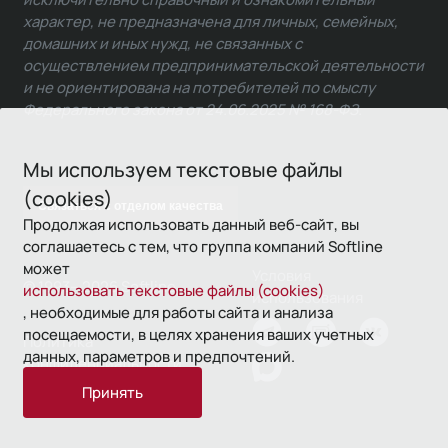
характер, не предназначена для личных, семейных,
домашних и иных нужд, не связанных с
осуществлением предпринимательской деятельности
и не ориентирована на потребителей по смыслу
Федерального закона от 24.06.2025 № 168-ФЗ.
Мы используем текстовые файлы
(cookies)
Связаться с отделом качества
Продолжая использовать данный веб-сайт, вы
соглашаетесь с тем, что группа компаний Softline
может
Условия
© 1993—2026 Softline
использовать текстовые файлы (cookies)
использования
, необходимые для работы сайта и анализа
посещаемости, в целях хранения ваших учетных
Политика
данных, параметров и предпочтений.
конфиденциальности
Принять
16+