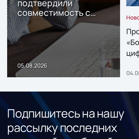
подтвердили
совместимость с
Нов
решением Sharx
Storage 2.x для
Про
хранения данных
«Бо
ци
пр
05.08.2026
04.0
без
ном
«1С
Подпишитесь на нашу
рассылку последних