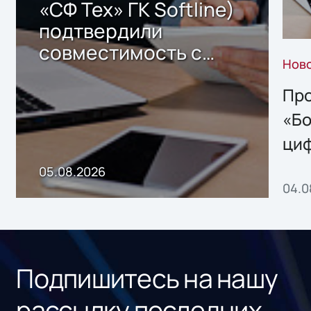
«СФ Тех» ГК Softline)
подтвердили
совместимость с
Нов
решением Sharx
Storage 2.x для
Про
хранения данных
«Бо
ци
пр
05.08.2026
04.0
без
ном
«1С
Подпишитесь на нашу
рассылку последних