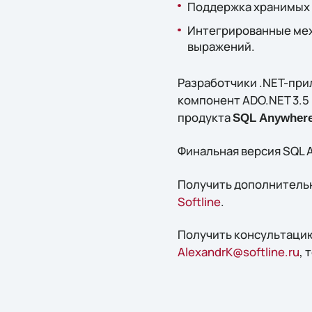
Поддержка хранимых 
Интегрированные мех
выражений.
Разработчики .NET-прил
компонент ADO.NET 3.5
продукта
SQL Anywhere
Финальная версия SQL A
Получить дополнительн
Softline
.
Получить конcультацию
AlexandrK@softline.ru
, 