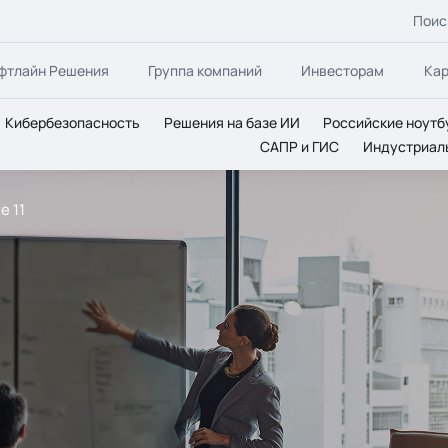
Поис
фтлайн Решения
Группа компаний
Инвесторам
Ка
Кибербезопасность
Решения на базе ИИ
Российские ноутб
САПР и ГИС
Индустриал
e 11