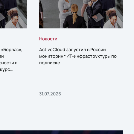
Новости
 «Борлас»,
ActiveCloud запустил в России
ии
мониторинг ИТ-инфраструктуры по
сности в
подписке
курс
31.07.2026