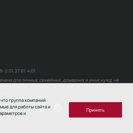
.01, 27.01, 4.01
чена для личных, семейных, домашних и иных нужд, не
едерального закона от 24.06.2025 № 168-ФЗ.
 что группа компаний
мые для работы сайта и
ости
Принять
параметров и