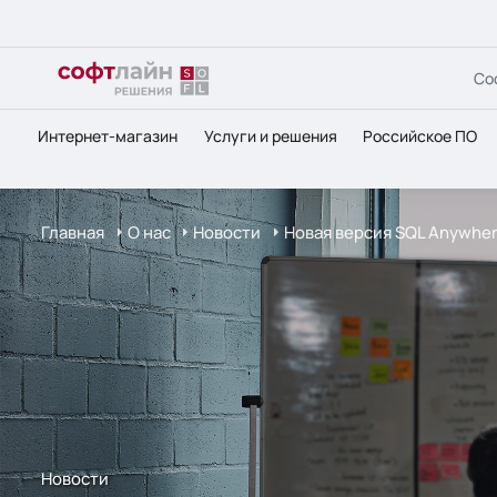
Со
Интернет-магазин
Услуги и решения
Российское ПО
Главная
О нас
Новости
Новая версия SQL Anywher
Новости