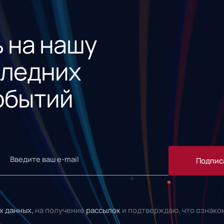
 на нашу
следних
обытий
Подпис
х данных,
на получение
рассылок
и подтверждаю, что ознако