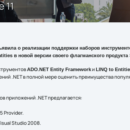
 11
явила о реализации поддержки наборов инструменто
ntities в новой версии своего флагманского продукта
струментов
и
ADO.NET Entity Framework
LINQ to Entiti
ний .NET в полной мере оценить преимущества попул
в приложений .NET предлагается:
 Provider.
isual Studio 2008.