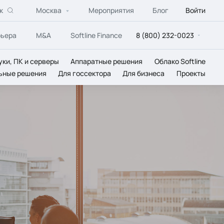
к
Москва
Мероприятия
Блог
Войти
рьера
M&A
Softline Finance
8 (800) 232-0023
уки, ПК и серверы
Аппаратные решения
Облако Softline
ьные решения
Для госсектора
Для бизнеса
Проекты