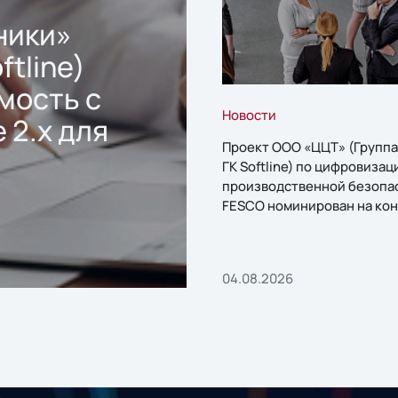
ники»
ftline)
мость с
Новости
 2.x для
Проект ООО «ЦЦТ» (Группа
ГК Softline) по цифровизац
производственной безопа
FESCO номинирован на кон
«1С:Проект года»
04.08.2026