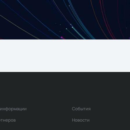
 информации
События
ртнеров
Новости