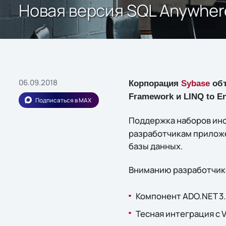
Новая версия SQL Anywhere
06.09.2018
Корпорация
Sybase
объ
Framework и LINQ to E
Подписаться в MAX
Поддержка наборов ин
разработчикам приложе
базы данных.
Вниманию разработчико
Компонент ADO.NET 3.5
Тесная интеграция с V