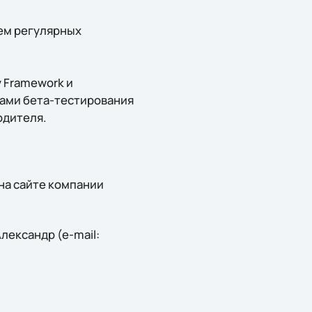
ем регулярных
 Framework и
ками бета-тестирования
одителя.
на сайте компании
лександр (e-mail: