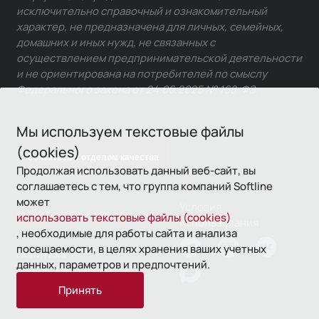
исключительно справочный и ознакомительный
характер, не предназначена для личных, семейных,
домашних и иных нужд, не связанных с
осуществлением предпринимательской деятельности
и не ориентирована на потребителей по смыслу
Федерального закона от 24.06.2025 № 168-ФЗ.
Мы используем текстовые файлы
(cookies)
Связаться с отделом качества
Продолжая использовать данный веб-сайт, вы
соглашаетесь с тем, что группа компаний Softline
может
Условия
© 1993—2026 Softline
использовать текстовые файлы (cookies)
использования
, необходимые для работы сайта и анализа
посещаемости, в целях хранения ваших учетных
Политика
данных, параметров и предпочтений.
конфиденциальности
Принять
16+