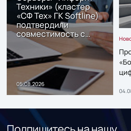
Техники» (кластер
«СФ Тех» ГК Softline)
подтвердили
совместимость с
Нов
решением Sharx
Storage 2.x для
Про
хранения данных
«Бо
ци
пр
05.08.2026
04.0
без
ном
«1С
Подпишитесь на нашу