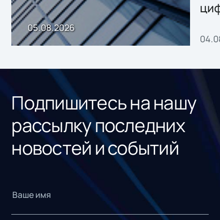
ци
пр
05.08.2026
04.0
без
ном
«1С
Подпишитесь на нашу
рассылку последних
новостей и событий