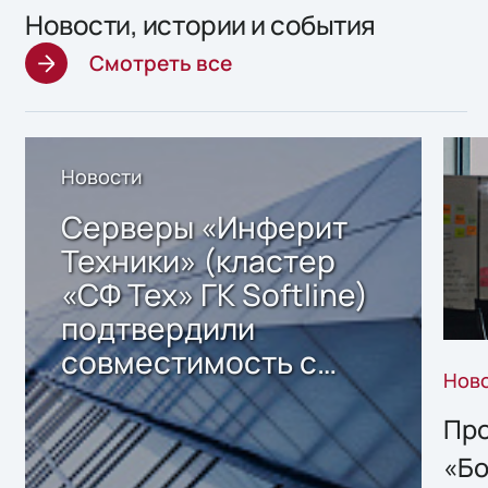
Новости, истории и события
Смотреть все
Новости
Серверы «Инферит
Техники» (кластер
«СФ Тех» ГК Softline)
подтвердили
совместимость с
Нов
решением Sharx
Storage 2.x для
Про
хранения данных
«Бо