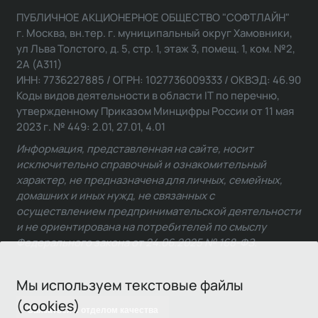
ПУБЛИЧНОЕ АКЦИОНЕРНОЕ ОБЩЕСТВО "СОФТЛАЙН"
г. Москва, вн.тер. г. муниципальный округ Хамовники,
ул Льва Толстого, д. 5, стр. 1, этаж 3, помещ. 1, ком. №2,
2А (А311)
ИНН: 7736227885 / ОГРН: 1027736009333 / ОКВЭД: 46.90
Коды видов деятельности в области IT по перечню,
утвержденному Приказом Минцифры России от 11 мая
2023 г. № 449: 2.01, 27.01, 4.01
Информация, представленная на сайте, носит
исключительно справочный и ознакомительный
характер, не предназначена для личных, семейных,
домашних и иных нужд, не связанных с
осуществлением предпринимательской деятельности
и не ориентирована на потребителей по смыслу
Федерального закона от 24.06.2025 № 168-ФЗ.
Мы используем текстовые файлы
(cookies)
Связаться с отделом качества