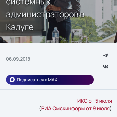
системных
администраторов в
Калуге
06.09.2018
Подписаться в MAX
ИКС от 5 июля
(
РИА Омскинформ от 9 июля
)