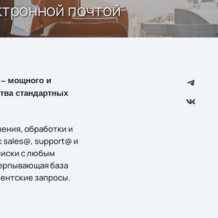
ектронной почтой
 – мощного и
ства стандартных
ления, обработки и
 sales@, support@ и
писки с любым
черпывающая база
иентские запросы.