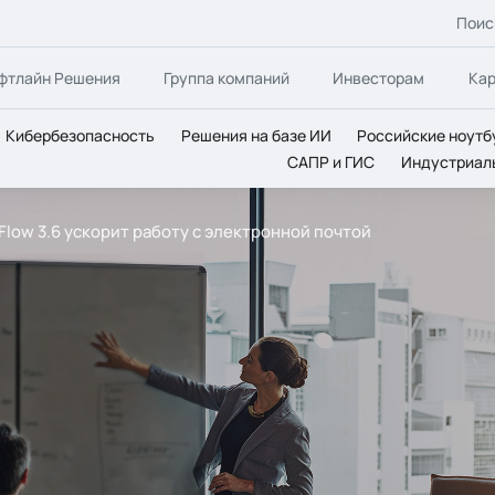
Поис
фтлайн Решения
Группа компаний
Инвесторам
Ка
Кибербезопасность
Решения на базе ИИ
Российские ноутб
САПР и ГИС
Индустриал
lFlow 3.6 ускорит работу с электронной почтой