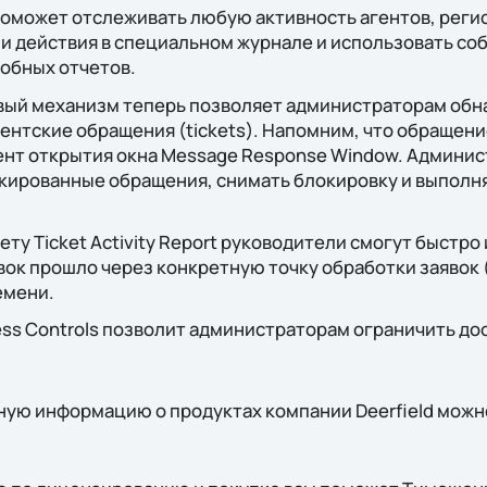
поможет отслеживать любую активность агентов, реги
 действия в специальном журнале и использовать с
обных отчетов.
ый механизм теперь позволяет администраторам обн
ентские обращения (tickets). Напомним, что обращен
ент открытия окна Message Response Window. Админис
окированные обращения, снимать блокировку и выполн
ту Ticket Activity Report руководители смогут быстро 
вок прошло через конкретную точку обработки заявок (
емени.
ess Controls позволит администраторам ограничить до
ую информацию о продуктах компании Deerfield можн