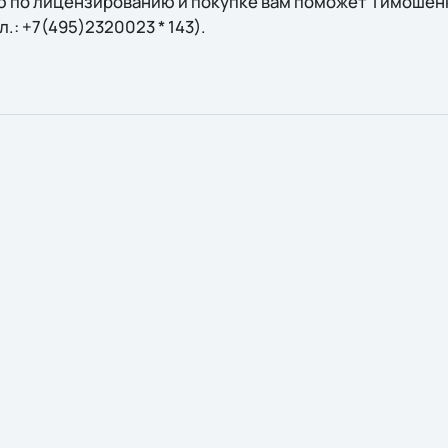
 по лицензированию и покупке вам поможет Тимошенко
ел.: +7(495)2320023 * 143).