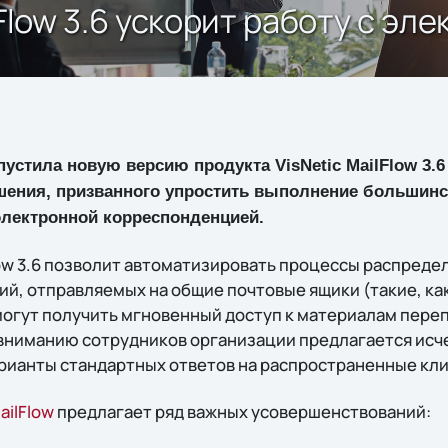
lFlow 3.6 ускорит работу с эл
устила новую версию продукта VisNetic MailFlow 3.6
ешения, призванного упростить выполнение большин
электронной корреспонденцией.
low 3.6 позволит автоматизировать процессы распреде
й, отправляемых на общие почтовые ящики (такие, как
могут получить мгновенный доступ к материалам пере
 вниманию сотрудников организации предлагается ис
рианты стандартных ответов на распространенные кл
ailFlow
предлагает ряд важных усовершенствований: