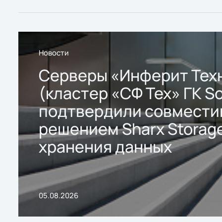
Новости
Серверы «Инферит Тех
(кластер «СФ Тех» ГК So
подтвердили совмести
решением Sharx Storage
хранения данных
05.08.2026