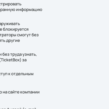
стрировать
обранную информацию
аруживать
ие блокируется
траторы смогут без
ять другие
и без труда узнать,
TicketBox) за
ступ к отдельным
о на сайте компании