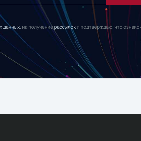
х данных,
на получение
рассылок
и подтверждаю, что ознако