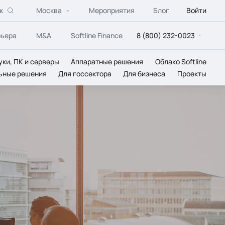
к
Москва
Мероприятия
Блог
Войти
рьера
M&A
Softline Finance
8 (800) 232-0023
уки, ПК и серверы
Аппаратные решения
Облако Softline
ьные решения
Для госсектора
Для бизнеса
Проекты