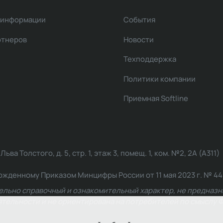
 информации
События
ртнеров
Новости
Техподдержка
Политики компании
Приемная Softline
ва Толстого, д. 5, стр. 1, этаж 3, помещ. 1, ком. №2, 2А (А311)
жденному Приказом Минцифры России от 11 мая 2023 г. № 449: 2
ельно справочный и ознакомительный характер, не предназна
ельности и не ориентирована на потребителей по смыслу Ф