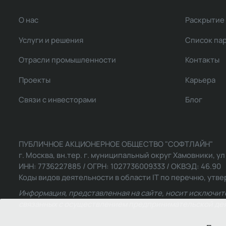
О нас
Раскрытие
Услуги и решения
Список па
Отрасли промышленности
Контакты
Проекты
Карьера
Связи с инвесторами
Блог
ПУБЛИЧНОЕ АКЦИОНЕРНОЕ ОБЩЕСТВО "СОФТЛАЙН"
г. Москва, вн.тер. г. муниципальный округ Хамовники, ул Ль
ИНН: 7736227885 / ОГРН: 1027736009333 / ОКВЭД: 46.90
Коды видов деятельности в области IT по перечню, утвер
Информация, представленная на сайте, носит исключит
связанных с осуществлением предпринимательской деят