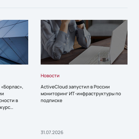
Новости
 «Борлас»,
ActiveCloud запустил в России
ии
мониторинг ИТ-инфраструктуры по
сности в
подписке
курс
31.07.2026