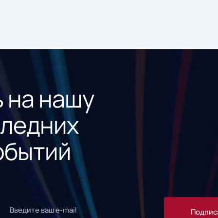
 на нашу
следних
обытий
Подпис