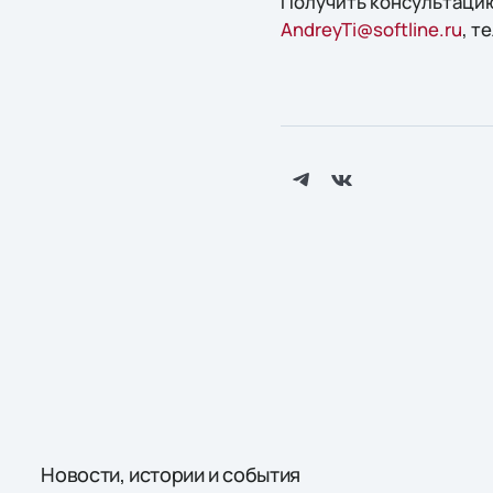
Получить конcультацию
AndreyTi@softline.ru
, т
Новости, истории и события