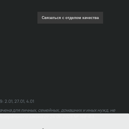
Связаться с отделом качества
.01, 27.01, 4.01
чена для личных, семейных, домашних и иных нужд, не
едерального закона от 24.06.2025 № 168-ФЗ.