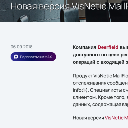
Новая версия VisNetic Mai
06.09.2018
Компания
Deerfield
вып
доступного по цене р
Подписаться в MAX
операций с входящей 
Продукт VisNetic MailF
отслеживания сообщени
info@). Специалисты с
клиентом. Кроме того,
данных, содержащая ва
Новая версия
VisNetic M