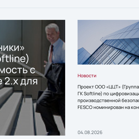
ники»
ftline)
мость с
Новости
 2.x для
Проект ООО «ЦЦТ» (Группа
ГК Softline) по цифровизац
производственной безопа
FESCO номинирован на кон
«1С:Проект года»
04.08.2026