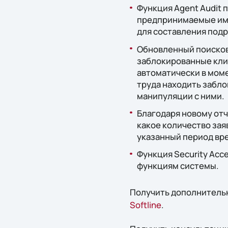
Функция Agent Audit 
предпринимаемые ими
для составления подр
Обновленный поисков
заблокированные кли
автоматически в мом
труда находить забл
манипуляции с ними.
Благодаря новому отче
какое количество зая
указанный период вр
Функция Security Acc
функциям системы.
Получить дополнительн
Softline
.