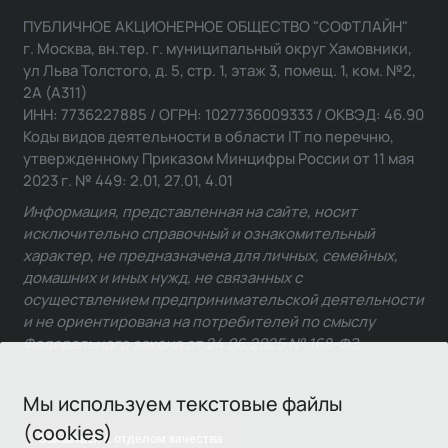
ПУБЛИЧНОЕ АКЦИОНЕРНОЕ ОБЩЕСТВО "СОФТЛАЙН"
г. Москва, вн.тер. г. муниципальный округ Хамовники,
ул Льва Толстого, д. 5, стр. 1, этаж 3, помещ. 1, ком. №2,
2А (А311)
ИНН: 7736227885 / ОГРН: 1027736009333 / ОКВЭД: 46.90
Коды видов деятельности в области IT по перечню,
утвержденному Приказом Минцифры России от 11 мая
2023 г. № 449: 2.01, 27.01, 4.01
Информация, представленная на сайте, носит
исключительно справочный и ознакомительный
характер, не предназначена для личных, семейных,
домашних и иных нужд, не связанных с
осуществлением предпринимательской деятельности
и не ориентирована на потребителей по смыслу
Федерального закона от 24.06.2025 № 168-ФЗ.
Мы используем текстовые файлы
(cookies)
Связаться с отделом качества