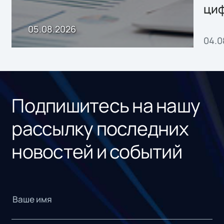
ци
пр
05.08.2026
04.0
без
ном
«1С
Подпишитесь на нашу
рассылку последних
новостей и событий