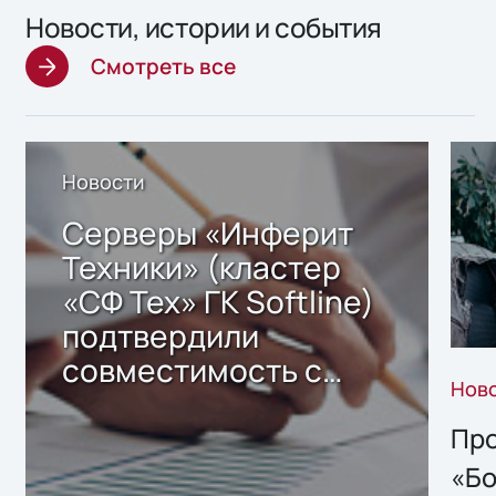
Новости, истории и события
Смотреть все
Новости
Серверы «Инферит
Техники» (кластер
«СФ Тех» ГК Softline)
подтвердили
совместимость с
Нов
решением Sharx
Storage 2.x для
Про
хранения данных
«Бо