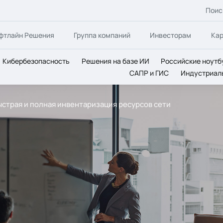
Поис
фтлайн Решения
Группа компаний
Инвесторам
Ка
Кибербезопасность
Решения на базе ИИ
Российские ноутб
САПР и ГИС
Индустриал
быстрая и полная инвентаризация ресурсов сети