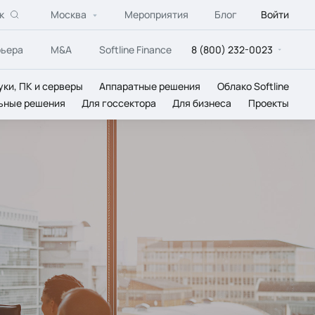
к
Москва
Мероприятия
Блог
Войти
рьера
M&A
Softline Finance
8 (800) 232-0023
уки, ПК и серверы
Аппаратные решения
Облако Softline
ьные решения
Для госсектора
Для бизнеса
Проекты