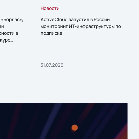
Новости
 «Борлас»,
ActiveCloud запустил в России
ии
мониторинг ИТ-инфраструктуры по
сности в
подписке
курс
31.07.2026