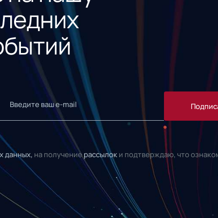
следних
обытий
Подпис
х данных,
на получение
рассылок
и подтверждаю, что ознако