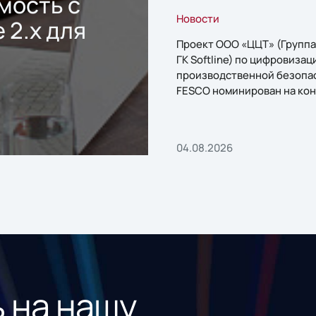
мость с
Новости
 2.x для
Проект ООО «ЦЦТ» (Группа
ГК Softline) по цифровизац
производственной безопа
FESCO номинирован на кон
«1С:Проект года»
04.08.2026
 на нашу