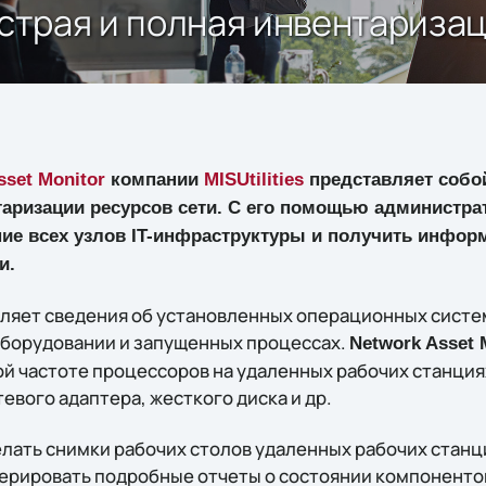
ыстрая и полная инвентариза
sset Monitor
компании
MISUtilities
представляет собо
таризации ресурсов сети. С его помощью администра
ие всех узлов IT-инфраструктуры и получить инфор
и.
яет сведения об установленных операционных систем
оборудовании и запущенных процессах.
Network Asset 
ой частоте процессоров на удаленных рабочих станция
евого адаптера, жесткого диска и др.
лать снимки рабочих столов удаленных рабочих станц
нерировать подробные отчеты о состоянии компонентов