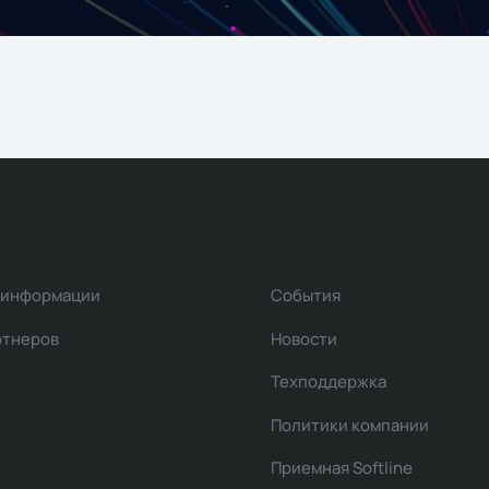
 информации
События
ртнеров
Новости
Техподдержка
Политики компании
Приемная Softline