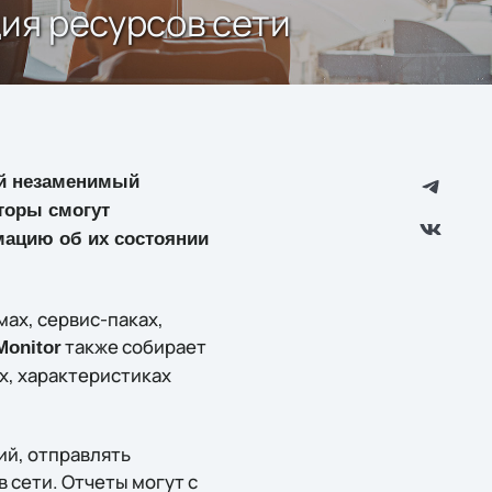
ция ресурсов сети
й незаменимый
торы смогут
мацию об их состоянии
ах, сервис-паках,
также собирает
Monitor
х, характеристиках
ий, отправлять
 сети. Отчеты могут с