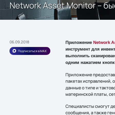
Network Asset Monitor – б
06.09.2018
Приложение
Network A
инструмент для инвен
Подписаться в MAX
выполнить сканирован
одним нажатием кнопк
Приложение предоставл
пакетах исправлений, 
данные о типе и тактов
материнской платы, сет
Специалисты смогут де
сообщения, а также ге