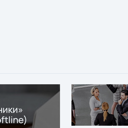
ники»
ftline)