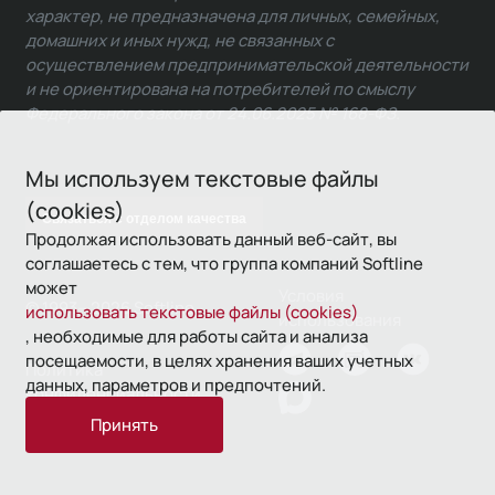
характер, не предназначена для личных, семейных,
домашних и иных нужд, не связанных с
осуществлением предпринимательской деятельности
и не ориентирована на потребителей по смыслу
Федерального закона от 24.06.2025 № 168-ФЗ.
Мы используем текстовые файлы
(cookies)
Связаться с отделом качества
Продолжая использовать данный веб-сайт, вы
соглашаетесь с тем, что группа компаний Softline
может
Условия
© 1993—2026 Softline
использовать текстовые файлы (cookies)
использования
, необходимые для работы сайта и анализа
посещаемости, в целях хранения ваших учетных
Политика
данных, параметров и предпочтений.
конфиденциальности
Принять
16+