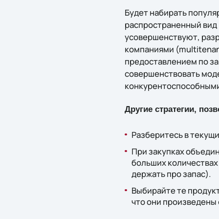
Будет набирать популярн
распространенный вид 
усовершенствуют, разр
компаниями (multitenan
предоставлением по за
совершенствовать моде
конкурентоспособными 
Другие стратегии, по
Разберитесь в текущи
При закупках объедин
больших количествах
держать про запас).
Выбирайте те продукты
что они произведены 