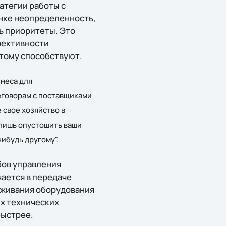
атегии работы с
нке неопределенность,
ь приоритеты. Это
фективности
этому способствуют.
знеса для
еговорам с поставщиками
е свое хозяйство в
 лишь опустошить ваши
ибудь другому".
бов управления
ается в передаче
уживания оборудования
ых технических
быстрее.