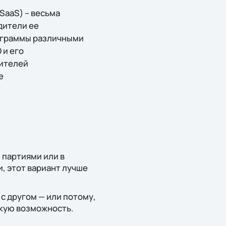
 SааS) – весьма
дители ее
рограммы различными
 и его
дителей
е
 партиями или в
, этот вариант лучше
 с другом — или потому,
акую возможность.