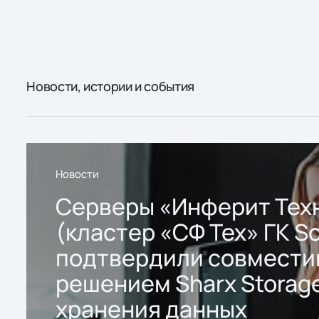
Новости, истории и события
Новости
Серверы «Инферит Тех
(кластер «СФ Тех» ГК So
подтвердили совмести
решением Sharx Storage
хранения данных