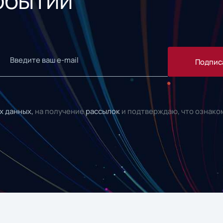
Подпис
х данных,
на получение
рассылок
и подтверждаю, что ознако