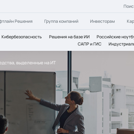
Поис
фтлайн Решения
Группа компаний
Инвесторам
Ка
Кибербезопасность
Решения на базе ИИ
Российские ноутб
САПР и ГИС
Индустриал
редства, выделенные на ИТ