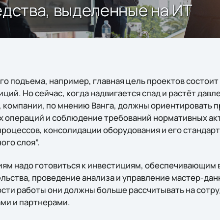
едства, выделенные на ИТ
о подъема, например, главная цель проектов состоит 
ций. Но сейчас, когда надвигается спад и растёт давл
 компании, по мнению Ванга, должны ориентировать 
 операций и соблюдение требований нормативных акт
роцессов, консолидации оборудования и его стандарт
го слоя”.
иям надо готовиться к инвестициям, обеспечивающим
льства, проведение анализа и управление мастер-дан
ти работы они должны больше рассчитывать на сотру
ми и партнерами.