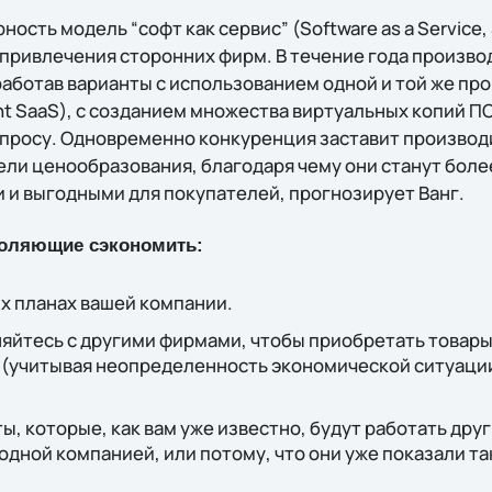
ость модель “софт как сервис” (Software аs а Service,
привлечения сторонних фирм. В течение года произво
аботав варианты с использованием одной и той же п
t SааS), с созданием множества виртуальных копий ПО
просу. Одновременно конкуренция заставит произво
ли ценообразования, благодаря чему они станут боле
и выгодными для покупателей, прогнозирует Ванг.
зволяющие сэкономить:
х планах вашей компании.
яйтесь с другими фирмами, чтобы приобретать товары
 (учитывая неопределенность экономической ситуации
, которые, как вам уже известно, будут работать друг
одной компанией, или потому, что они уже показали т