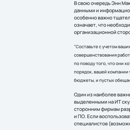
В свою очередь Энн Мак
данными и информацион
особенно важно тщател
означает, что необход
организационной сторо
"Составьте с учетом ваши
совершенствования работы
по поводу того, что они х
порядок, вашей компании 
бюджеты, и пустых обещан
Один из наиболее важн
выделенными на ИТ ску
сторонним фирмам разр
и ПО. Если воспользов
специалистов (возможн