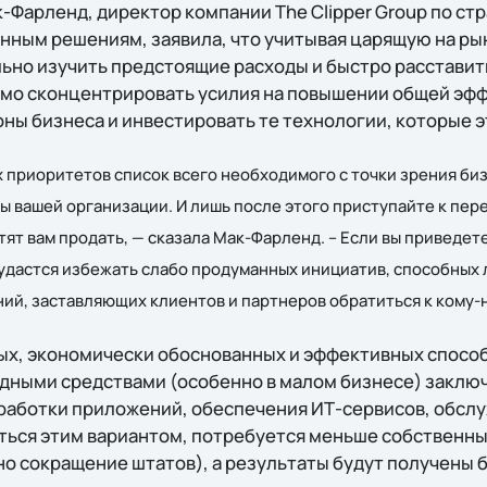
-Фарленд, директор компании The Clipper Group по стр
ным решениям, заявила, что учитывая царящую на ры
ьно изучить предстоящие расходы и быстро расставит
имо сконцентрировать усилия на повышении общей эф
ны бизнеса и инвестировать те технологии, которые 
х приоритетов список всего необходимого с точки зрения би
 вашей организации. И лишь после этого приступайте к пер
отят вам продать, — сказала Мак-Фарленд. – Если вы приведет
удастся избежать слабо продуманных инициатив, способных
ий, заставляющих клиентов и партнеров обратиться к кому-н
ых, экономически обоснованных и эффективных спосо
дными средствами (особенно в малом бизнесе) заключ
аботки приложений, обеспечения ИТ-сервисов, обсл
аться этим вариантом, потребуется меньше собственн
о сокращение штатов), а результаты будут получены 