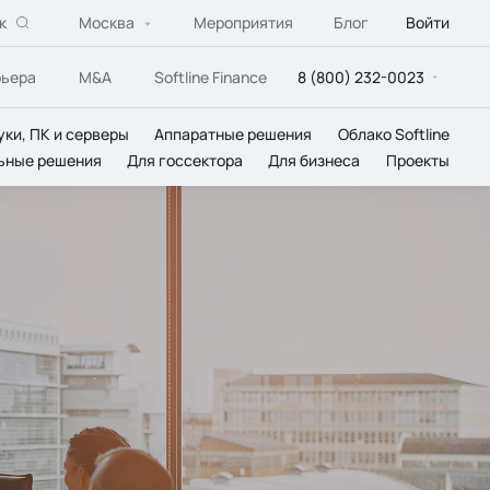
к
Москва
Мероприятия
Блог
Войти
рьера
M&A
Softline Finance
8 (800) 232-0023
уки, ПК и серверы
Аппаратные решения
Облако Softline
ьные решения
Для госсектора
Для бизнеса
Проекты