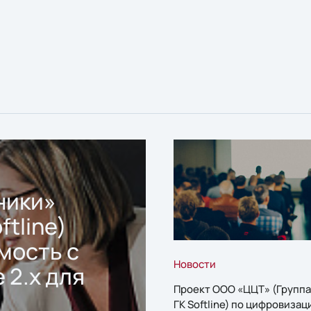
ники»
ftline)
мость с
Новости
 2.x для
Проект ООО «ЦЦТ» (Группа
ГК Softline) по цифровизац