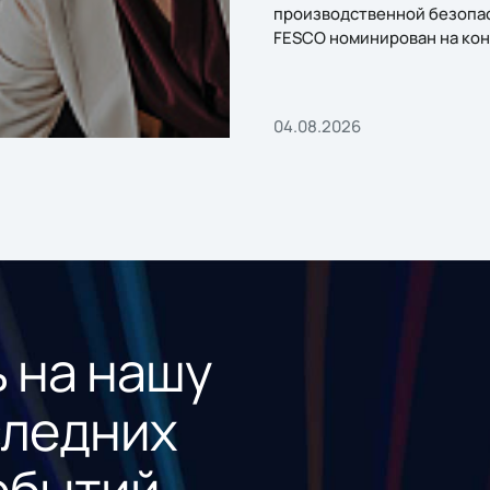
производственной безопа
FESCO номинирован на кон
«1С:Проект года»
04.08.2026
 на нашу
следних
обытий