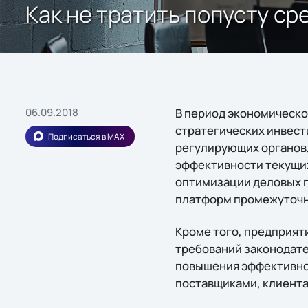
Как не тратить попусту ср
06.09.2018
В период экономическог
стратегических инвести
Подписаться в MAX
регулирующих органов,
эффективности текущих
оптимизации деловых п
платформ промежуточно
Кроме того, предприят
требований законодате
повышения эффективнос
поставщиками, клиента