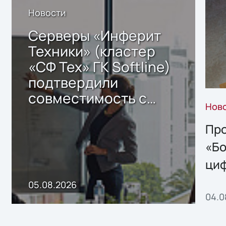
Новости
Серверы «Инферит
Техники» (кластер
«СФ Тех» ГК Softline)
подтвердили
совместимость с
Нов
решением Sharx
Storage 2.x для
Про
хранения данных
«Бо
ци
пр
05.08.2026
04.0
без
ном