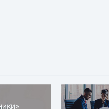
ники»