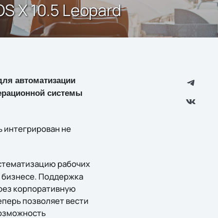
S X 10.5 Leopard
для автоматизации
перационной системы
ь интегрирован не
истематизацию рабочих
 бизнесе. Поддержка
ерез корпоративную
еперь позволяет вести
возможность