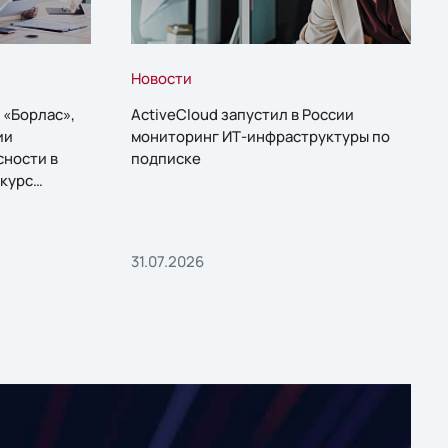
Новости
 «Борлас»,
ActiveCloud запустил в России
ии
мониторинг ИТ-инфраструктуры по
сности в
подписке
курс
31.07.2026