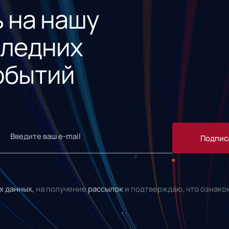
 на нашу
следних
обытий
Подпис
х данных,
на получение
рассылок
и подтверждаю, что ознако