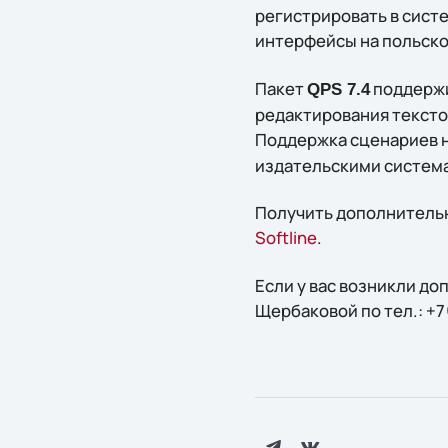
регистрировать в сист
интерфейсы на польско
Пакет
поддержи
QPS 7.4
редактирования тексто
Поддержка сценариев н
издательскими система
Получить дополнительн
Softline
.
Если у вас возникли д
Щербаковой по тел.: +7