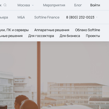
к
Москва
Мероприятия
Блог
Войти
рьера
M&A
Softline Finance
8 (800) 232-0023
уки, ПК и серверы
Аппаратные решения
Облако Softline
ьные решения
Для госсектора
Для бизнеса
Проекты