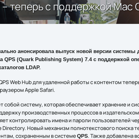
4 – теперь с поддержкой Mac O
льно анонсировала выпуск новой версии системы 
а QPS (Quark Publishing System) 7.4 с поддержкой о
каталогов LDAP.
PS Web Hub для удаленной работы с контентом тепер
 браузером Apple Safari.
т собой систему, которая обеспечивает хранение и с
оддержку производственных процессов в издательском
яет контролировать имена и пароли пользователей ч
e Directory. Новый механизм полнотекстового поиска т
нтам, сохраненным в системе
. Также добавлена 
QPS