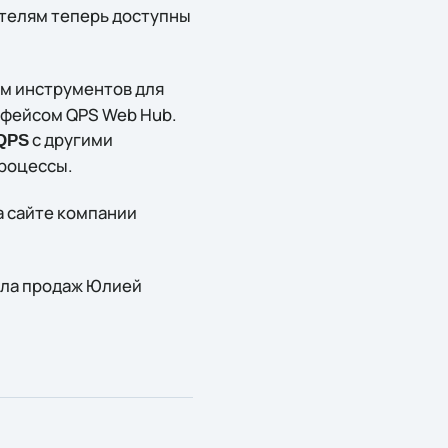
ателям теперь доступны
ом инструментов для
ерфейсом QPS Web Hub.
с другими
QPS
роцессы.
 сайте компании
ела продаж Юлией