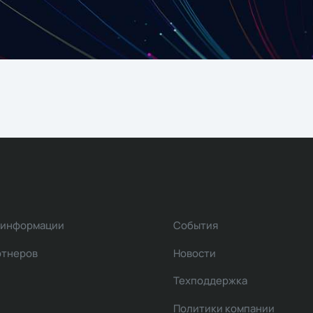
 информации
События
ртнеров
Новости
Техподдержка
Политики компании