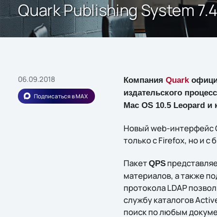
Quark Publishing System 7.
06.09.2018
Компания
Quark
официа
издательского процесс
Подписаться в MAX
Mac OS 10.5 Leopard и 
Новый web-интерфейс Q
только с Firefox, но и с
Пакет
представляе
QPS
материалов, а также п
протокола LDAP позвол
службу каталогов Activ
поиск по любым докуме