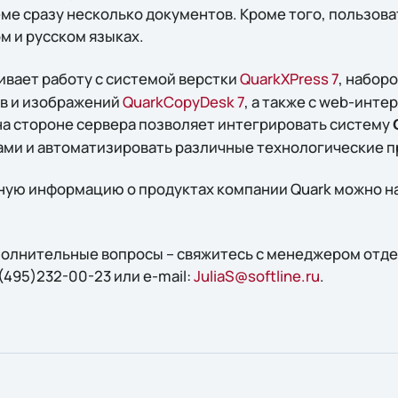
еме сразу несколько документов. Кроме того, пользов
м и русском языках.
вает работу с системой верстки
QuarkXPress 7
, набор
в и изображений
QuarkCopyDesk 7
, а также с web-инт
а стороне сервера позволяет интегрировать систему
ми и автоматизировать различные технологические п
ую информацию о продуктах компании Quark можно на
ополнительные вопросы – свяжитесь с менеджером отд
(495)232-00-23 или e-mail:
JuliaS@softline.ru
.