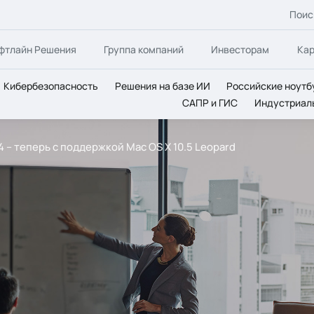
Поис
фтлайн Решения
Группа компаний
Инвесторам
Ка
Кибербезопасность
Решения на базе ИИ
Российские ноутб
САПР и ГИС
Индустриал
.4 – теперь с поддержкой Mac OS X 10.5 Leopard