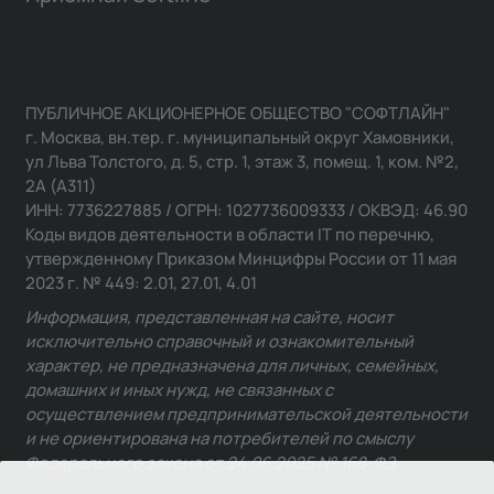
ПУБЛИЧНОЕ АКЦИОНЕРНОЕ ОБЩЕСТВО "СОФТЛАЙН"
г. Москва, вн.тер. г. муниципальный округ Хамовники,
ул Льва Толстого, д. 5, стр. 1, этаж 3, помещ. 1, ком. №2,
2А (А311)
ИНН: 7736227885 / ОГРН: 1027736009333 / ОКВЭД: 46.90
Коды видов деятельности в области IT по перечню,
утвержденному Приказом Минцифры России от 11 мая
2023 г. № 449: 2.01, 27.01, 4.01
Информация, представленная на сайте, носит
исключительно справочный и ознакомительный
характер, не предназначена для личных, семейных,
домашних и иных нужд, не связанных с
осуществлением предпринимательской деятельности
и не ориентирована на потребителей по смыслу
Федерального закона от 24.06.2025 № 168-ФЗ.