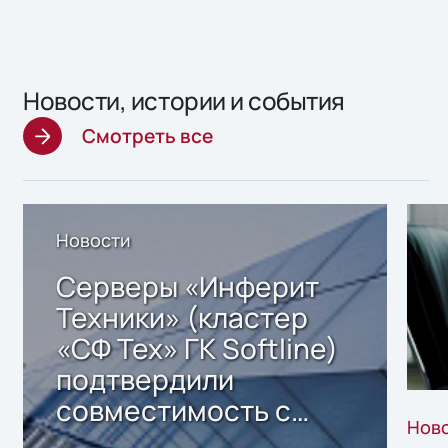
Новости, истории и события
Смотреть все
Новости
Серверы «Инферит
Техники» (кластер
«СФ Тех» ГК Softline)
подтвердили
совместимость с
Нов
решением Sharx