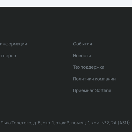
 информации
События
ртнеров
Новости
Техподдержка
Политики компании
Приемная Softline
ва Толстого, д. 5, стр. 1, этаж 3, помещ. 1, ком. №2, 2А (А311)