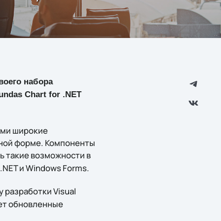
воего набора
das Chart for .NET
лями широкие
ной форме. Компоненты
ь такие возможности в
.NET и Windows Forms.
 разработки Visual
ает обновленные