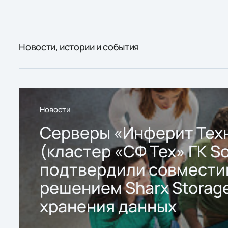
Новости, истории и события
Новости
Серверы «Инферит Тех
(кластер «СФ Тех» ГК So
подтвердили совмести
решением Sharx Storage
хранения данных