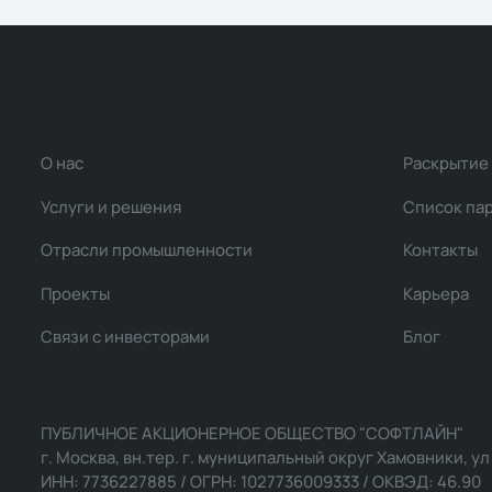
О нас
Раскрытие
Услуги и решения
Список па
Отрасли промышленности
Контакты
Проекты
Карьера
Связи с инвесторами
Блог
ПУБЛИЧНОЕ АКЦИОНЕРНОЕ ОБЩЕСТВО "СОФТЛАЙН"
г. Москва, вн.тер. г. муниципальный округ Хамовники, ул Ль
ИНН: 7736227885 / ОГРН: 1027736009333 / ОКВЭД: 46.90