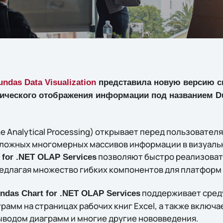
undas Data Visualization
представила новую версию с
ического отображения информации под названием Dun
e Analytical Processing) открывает перед пользовате
сложных многомерных массивов информации в визуаль
позволяют быстро реализоват
 for .NET OLAP Services
едлагая множество гибких компонентов для платформ 
поддерживает среду
ndas Chart for .NET OLAP Services
грамм на страницах рабочих книг Excel, а также включ
ыводом диаграмм и многие другие нововведения.