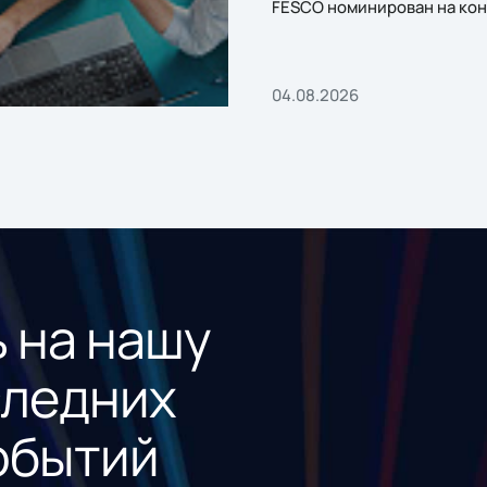
FESCO номинирован на кон
«1С:Проект года»
04.08.2026
 на нашу
следних
обытий