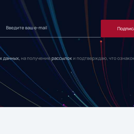
Подпис
х данных,
на получение
рассылок
и подтверждаю, что ознако