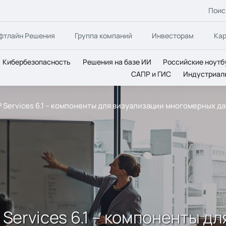
Поис
фтлайн Решения
Группа компаний
Инвесторам
Ка
Кибербезопасность
Решения на базе ИИ
Российские ноутб
САПР и ГИС
Индустриал
P Services 6.1 – компоненты для визуализации многомерных д
 Services 6.1 – компоненты д