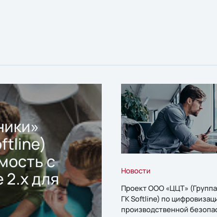
ники»
ftline)
мость с
Новости
 2.x для
Проект ООО «ЦЦТ» (Группа
ГК Softline) по цифровизац
производственной безопа