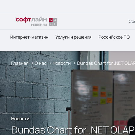
Со
Интернет-магазин
Услуги и решения
Российское ПО
Главная
О нас
Новости
Dundas Chart for .NET OLA
Новости
Dundas Chart for .NET OLAP