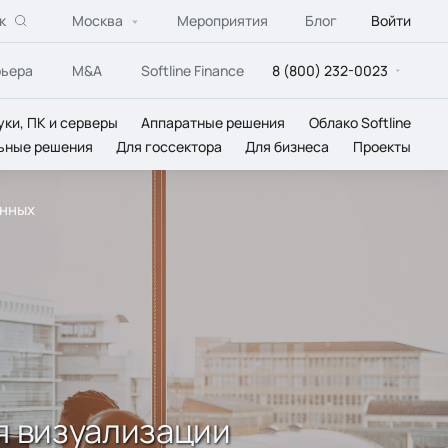
к
Москва
Мероприятия
Блог
Войти
рьера
M&A
Softline Finance
8 (800) 232-0023
уки, ПК и серверы
Аппаратные решения
Облако Softline
ьные решения
Для госсектора
Для бизнеса
Проекты
анных
ля визуализации