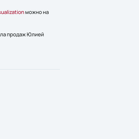
ualization
можно на
ела продаж Юлией