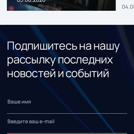
04.0
без
ном
«1С
Подпишитесь на нашу
рассылку последних
новостей и событий