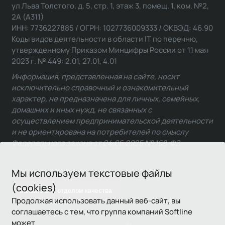
ул Льва Толстого, д. 5, стр. 1, этаж 3, помещ. 1, ком. №2,
2А (А311)
ИНН: 7736227885 / ОГРН: 1027736009333 / ОКВЭД: 46.90
Коды видов деятельности в области IT по перечню,
утвержденному Приказом Минцифры России от 11 мая
2023 г. № 449: 2.01, 27.01, 4.01
Информация, представленная на сайте, носит
исключительно справочный и ознакомительный
характер, не предназначена для личных, семейных,
домашних и иных нужд, не связанных с
осуществлением предпринимательской деятельности
и не ориентирована на потребителей по смыслу
Федерального закона от 24.06.2025 № 168-ФЗ.
Мы используем текстовые файлы
(cookies)
Связаться с отделом качества
Продолжая использовать данный веб-сайт, вы
соглашаетесь с тем, что группа компаний Softline
может