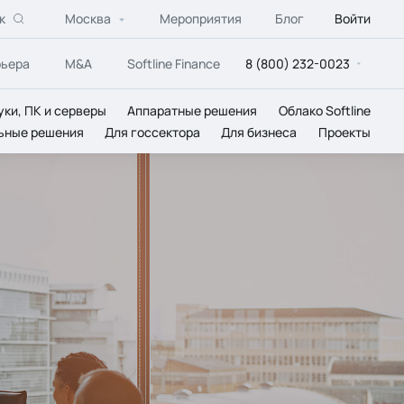
к
Москва
Мероприятия
Блог
Войти
рьера
M&A
Softline Finance
8 (800) 232-0023
уки, ПК и серверы
Аппаратные решения
Облако Softline
ьные решения
Для госсектора
Для бизнеса
Проекты