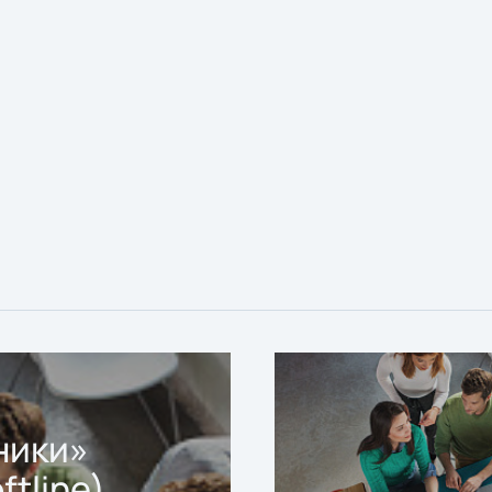
ники»
ftline)