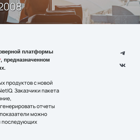
 2008
ерверной платформы
r
, предназначенном
х.
х продуктов с новой
etIQ. Заказчики пакета
яние,
и генерировать отчеты
 показатели можно
ки последующих