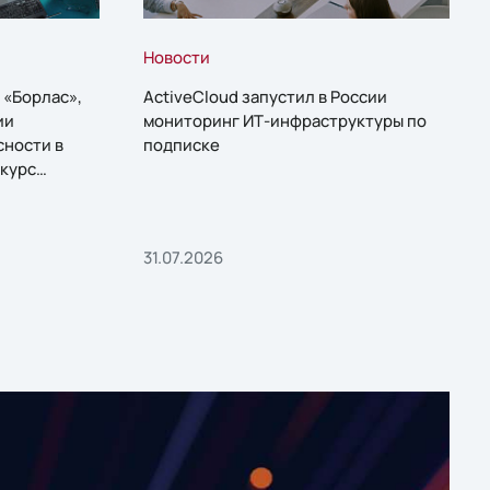
Новости
 «Борлас»,
ActiveCloud запустил в России
ии
мониторинг ИТ-инфраструктуры по
сности в
подписке
курс
31.07.2026