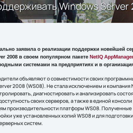
оддерживать Windows Server
льно заявила о реализации поддержки новейшей с
ver 2008 в своем популярном пакете
NetIQ AppManage
родными системами на предприятиях и в организация
одители объявляют о совместимости своих программны
rver 2008 (WS08). Не стала исключением и компания N
тролировать, диагностировать и анализировать состо
доступность своих серверов, а также в единой консол
лям производительности платформ WS08. Полученные
ройки уже установленных копий WS08 и для подготов
ерверных систем.