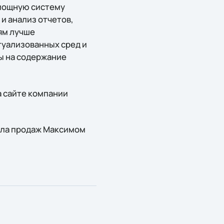
 мощную систему
и анализ отчетов,
ям лучше
туализованных сред и
ы на содержание
 сайте компании
ела продаж Максимом