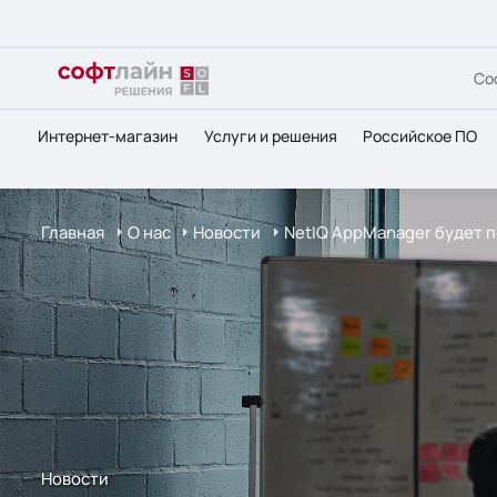
Со
Интернет-магазин
Услуги и решения
Российское ПО
Главная
О нас
Новости
NetIQ AppManager будет 
Новости