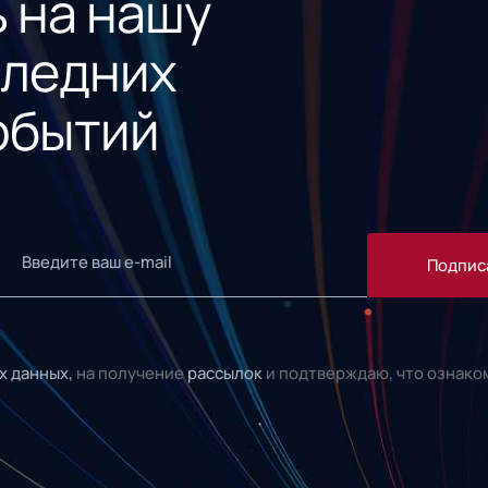
 на нашу
следних
обытий
Подпис
х данных,
на получение
рассылок
и подтверждаю, что ознако