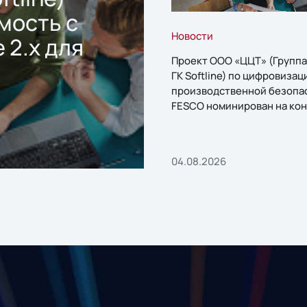
мость с
Новости
 2.x для
Проект ООО «ЦЦТ» (Группа
ГК Softline) по цифровизац
производственной безопа
FESCO номинирован на кон
«1С:Проект года»
04.08.2026