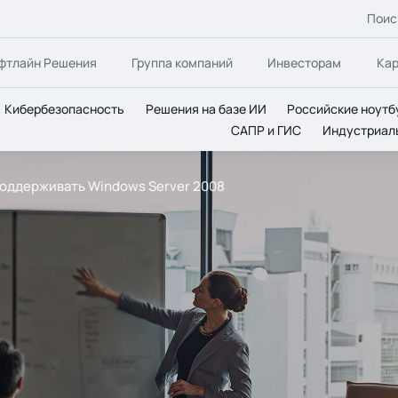
Поис
фтлайн Решения
Группа компаний
Инвесторам
Ка
Кибербезопасность
Решения на базе ИИ
Российские ноутб
САПР и ГИС
Индустриал
поддерживать Windows Server 2008