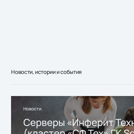
Новости, истории и события
Новости
Серверы «Инферит Тех
(кластер «СФ Тех» ГК So