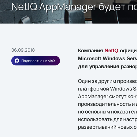
NetIQ AppManager будет п
06.09.2018
Компания
NetIQ
официа
Microsoft Windows Ser
Подписаться в MAX
для управления разно
Один за другим произв
платформой Windows Se
AppManager смогут кон
производительность и 
по основным показате
использовать для наст
развертываний новых с