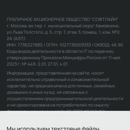
ПУБЛИЧНОЕ АКЦИОНЕРНОЕ ОБЩЕСТВО "СОФТЛАЙН"
г. Москва, вн.тер. г. муниципальный округ Хамовники,
ул Льва Толстого, д. 5, стр. 1, этаж 3, помещ. 1, ком. №2,
2А (А311)
ИНН: 7736227885 / ОГРН: 1027736009333 / ОКВЭД: 46.90
Коды видов деятельности в области IT по перечню,
утвержденному Приказом Минцифры России от 11 мая
2023 г. № 449: 2.01, 27.01, 4.01
Информация, представленная на сайте, носит
исключительно справочный и ознакомительный
характер, не предназначена для личных, семейных,
домашних и иных нужд, не связанных с
осуществлением предпринимательской деятельности
и не ориентирована на потребителей по смыслу
Федерального закона от 24.06.2025 № 168-ФЗ.
Мы используем текстовые файлы