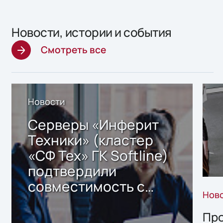
Новости, истории и события
Смотреть все
Новости
Серверы «Инферит
Техники» (кластер
«СФ Тех» ГК Softline)
подтвердили
совместимость с
Нов
решением Sharx
Storage 2.x для
Про