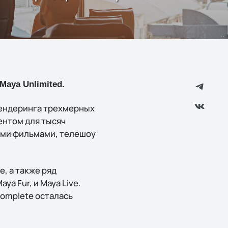
aya Unlimited.
ендеринга трехмерных
ентом для тысяч
ыми фильмами, телешоу
, а также ряд
ya Fur, и Maya Live.
omplete осталась