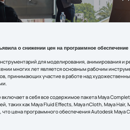
явила о снижении цен на программное обеспечение M
нструментарий для моделирования, анимирования и р
ении многих лет является основным рабочим инструм
ов, принимающих участие в работе над художественн
ми.
включает в себя все содержимое пакета Maya Complete
таких как Maya Fluid Effects, Maya nCloth, Maya Hair, Ma
 что цена программного обеспечения Autodesk Maya C