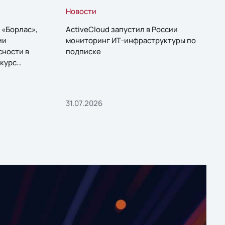
Новости
 «Борлас»,
ActiveCloud запустил в России
ии
мониторинг ИТ-инфраструктуры по
сности в
подписке
курс
31.07.2026