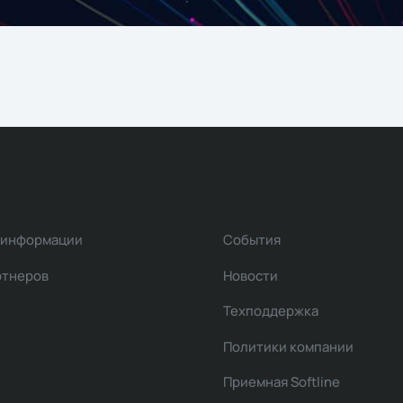
 информации
События
ртнеров
Новости
Техподдержка
Политики компании
Приемная Softline