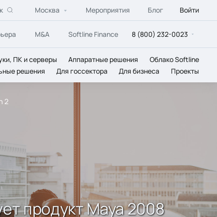
к
Москва
Мероприятия
Блог
Войти
рьера
M&A
Softline Finance
8 (800) 232-0023
уки, ПК и серверы
Аппаратные решения
Облако Softline
ьные решения
Для госсектора
Для бизнеса
Проекты
n 2
ует продукт Maya 2008