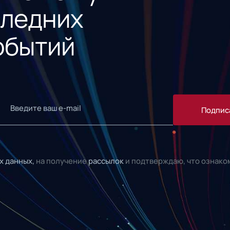
следних
обытий
Подпис
х данных,
на получение
рассылок
и подтверждаю, что ознако