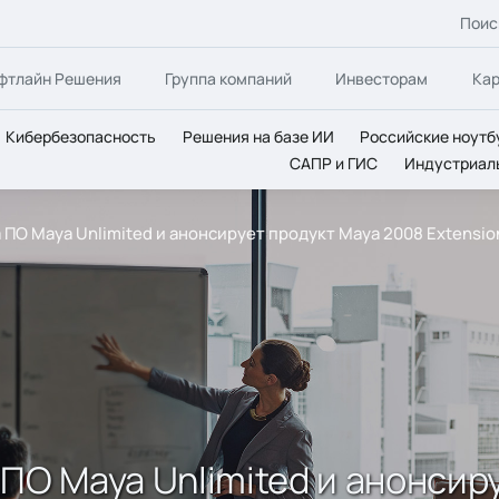
Поис
фтлайн Решения
Группа компаний
Инвесторам
Ка
Кибербезопасность
Решения на базе ИИ
Российские ноутб
САПР и ГИС
Индустриал
 ПО Maya Unlimited и анонсирует продукт Maya 2008 Extensio
ПО Maya Unlimited и анонсир