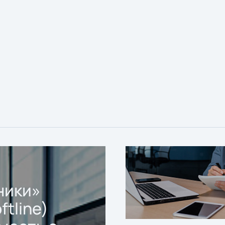
ники»
ftline)