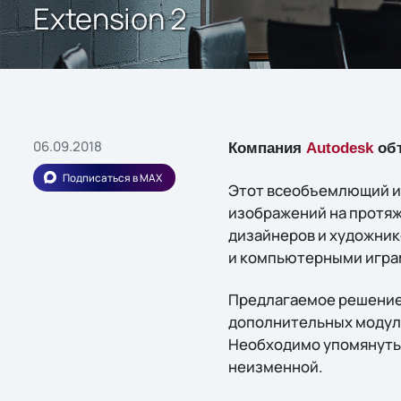
Extension 2
06.09.2018
Компания
Autodesk
объ
Подписаться в MAX
Этот всеобъемлющий и
изображений на протяж
дизайнеров и художник
и компьютерными игра
Предлагаемое решение 
дополнительных модулей, 
Необходимо упомянуть,
неизменной.