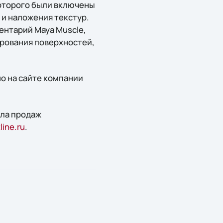
 которого были включены
и наложения текстур.
нтарий Maya Muscle,
рования поверхностей,
о на сайте компании
ела продаж
ine.ru
.