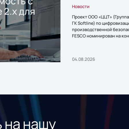
мость с
Новости
 2.x для
Проект ООО «ЦЦТ» (Группа
ГК Softline) по цифровизац
производственной безопа
FESCO номинирован на кон
«1С:Проект года»
04.08.2026
 на нашу