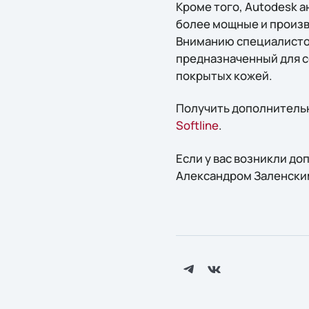
Кроме того, Autodesk а
более мощные и произв
Вниманию специалисто
предназначенный для с
покрытых кожей.
Получить дополнительн
Softline
.
Если у вас возникли д
Александром Заленским 